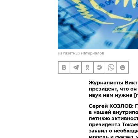
из газетных материалов
Журналисты Викто
президент, что о
наук нам нужна [г
Сергей КОЗЛОВ: П
в нашей внутрип
летнюю активност
президента Токае
заявил о необход
модель и сказал,