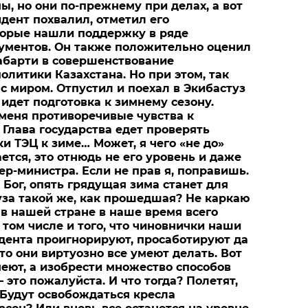
ы, но они по-прежнему при делах, а вот
дент похвалил, отметил его
торые нашли поддержку в ряде
ументов. Он также положительно оценил
абарти в совершенствование
олитики Казахстана. Но при этом, так
 с миром. Отпустил и поехал в Экибастуз
 идет подготовка к зимнему сезону.
 меня противоречивые чувства к
Глава государства едет проверять
и ТЭЦ к зиме… Может, я чего «не до»
ется, это отнюдь не его уровень и даже
ер-министра. Если не прав я, поправишь.
й Бог, опять грядущая зима станет для
за такой же, как прошедшая? Не каркаю
 в нашей стране в наше время всего
 том числе и того, что чиновнички наши
дента проигнорируют, просаботируют да
то они виртуозно все умеют делать. Вот
меют, а изобрести множество способов
– это пожалуйста. И что тогда? Полетят,
 Будут освобождаться кресла