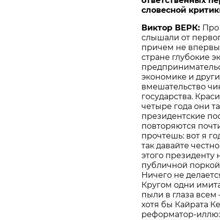
ответственных пе
словесной критик
Виктор ВЕРК:
Про
слышали от первог
причем не впервые
стране глубокие 
предпринимательст
экономике и други
вмешательство чи
государства. Крас
четыре года они та
президентские пос
повторяются почти
прочтешь: вот я год
так давайте честно
этого президенту 
публичной поркой 
Ничего не делается
Кругом одни имит
пыли в глаза всем
хотя бы Кайрата К
реформатор-иллюз