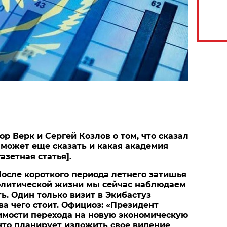
р Верк и Сергей Козлов о том, что сказал
н может еще сказать и какая академия
азетная статья].
осле короткого периода летнего затишья
олитической жизни мы сейчас наблюдаем
ь. Один только визит в Экибастуз
ва чего стоит. Официоз: «Президент
имости перехода на новую экономическую
 что планирует изложить свое видение