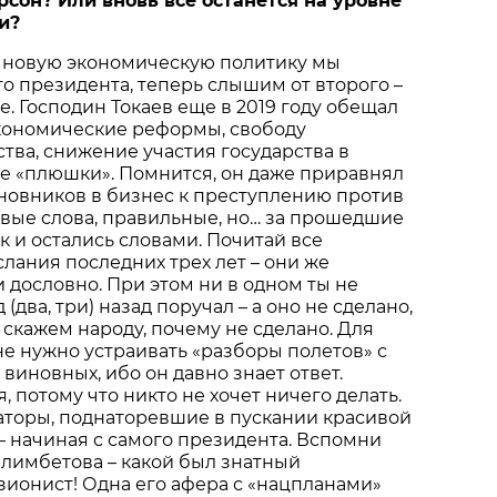
рсон? Или вновь все останется на уровне
и?
 новую экономическую политику мы
о президента, теперь слышим от второго –
. Господин Токаев еще в 2019 году обещал
экономические реформы, свободу
ва, снижение участия государства в
е «плюшки». Помнится, он даже приравнял
новников в бизнес к преступлению против
ивые слова, правильные, но… за прошедшие
к и остались словами. Почитай все
лания последних трех лет – они же
 дословно. При этом ни в одном ты не
 (два, три) назад поручал – а оно не сделано,
 скажем народу, почему не сделано. Для
не нужно устраивать «разборы полетов» с
виновных, ибо он давно знает ответ.
, потому что никто не хочет ничего делать.
аторы, поднаторевшие в пускании красивой
 – начиная с самого президента. Вспомни
елимбетова – какой был знатный
ионист! Одна его афера с «нацпланами»