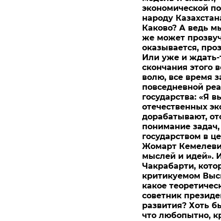
экономической п
народу Казахстана
Каково? А ведь мы
же может прозвуч
оказывается, про
Или уже и ждать-
скончания этого 
волю, все время 
повседневной реа
государства: «Я 
отечественных эк
дорабатывают, отс
понимание задач,
государством в ц
Жомарт Кемелеви
мыслей и идей». И
Чакрабарти, кото
критикуемом Высш
какое теоретичес
советник президе
развития? Хоть бы
что любопытно, к