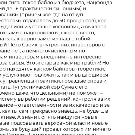
или гигантское бабло из бюджета, Нацфонда
ий день практически синонимы) и
ания» (причем кое где на откуп
торам» отдавалось до 50 процентов), кое-
выделили и успешно «освоили», а выхлопа
эти самые нацпрожекты, скорее всего,
ать: как верно заметил наш с тобой
й Петр Своик, внутренних инвесторов с
ране нет, а немногочисленным по
ам инвесторам внешним не интересно
за сырья. Это ж старые как мир грабли! Но
пор находятся как комбайнеры-теоретики,
и услужливо подложить, так и выдающиеся
х управленцы-практики, гораздые снова и
пать. Тут уж никакой сэр Сума с его
ючено даже, что дельными) не поможет –
истему выработки решений, контроля за их
вное – ответственности за их качество и за
о, как ты сам прекрасно знаешь, не будет… в
тиве. А значит, опять найдутся новые
овые подсовывать верховной власти новые
рмы, за будущий провал которых им ничего