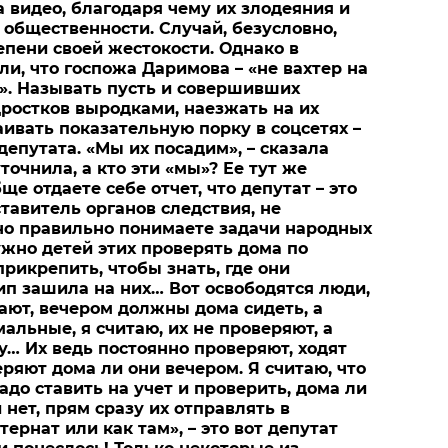
а видео, благодаря чему их злодеяния и
 общественности. Случай, безусловно,
пени своей жестокости. Однако в
ли, что госпожа Даримова – «не вахтер на
». Называть пусть и совершивших
ростков выродками, наезжать на их
аивать показательную порку в соцсетях –
епутата. «Мы их посадим», – сказала
точнила, а кто эти «мы»? Ее тут же
ще отдаете себе отчет, что депутат – это
ставитель органов следствия, не
но правильно понимаете задачи народных
жно детей этих проверять дома по
рикрепить, чтобы знать, где они
чип зашила на них… Вот освободятся люди,
дают, вечером должны дома сидеть, а
альные, я считаю, их не проверяют, а
у… Их ведь постоянно проверяют, ходят
ряют дома ли они вечером. Я считаю, что
адо ставить на учет и проверить, дома ли
 нет, прям сразу их отправлять в
ернат или как там», – это вот депутат