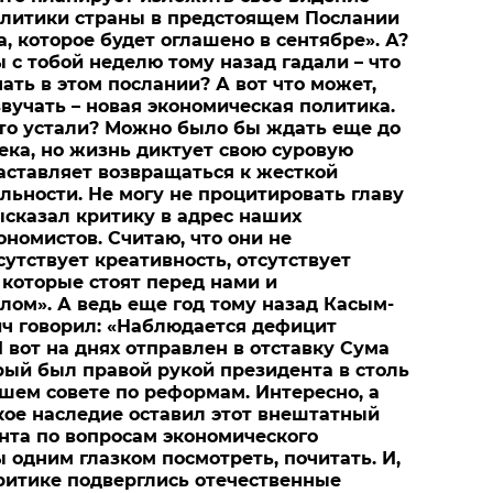
олитики страны в предстоящем Послании
, которое будет оглашено в сентябре». А?
 с тобой неделю тому назад гадали – что
ать в этом послании? А вот что может,
звучать – новая экономическая политика.
то устали? Можно было бы ждать еще до
века, но жизнь диктует свою суровую
заставляет возвращаться к жесткой
льности. Не могу не процитировать главу
высказал критику в адрес наших
ономистов. Считаю, что они не
утствует креативность, отсутствует
 которые стоят перед нами и
елом». А ведь еще год тому назад Касым-
ч говорил: «Наблюдается дефицит
 вот на днях отправлен в отставку Сума
рый был правой рукой президента в столь
ем совете по реформам. Интересно, а
кое наследие оставил этот внештатный
нта по вопросам экономического
 одним глазком посмотреть, почитать. И,
ритике подверглись отечественные