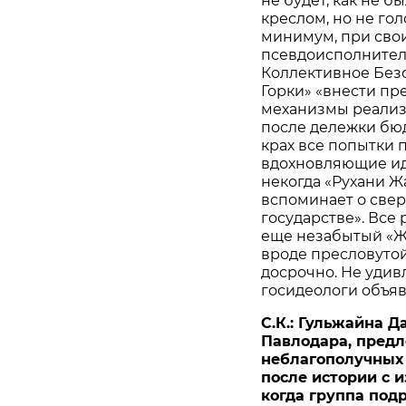
не будет, как не 
креслом, но не гол
минимум, при свои
псевдоисполнител
Коллективное Безо
Горки» «внести пр
механизмы реализа
после дележки бюд
крах все попытки
вдохновляющие и
некогда «Рухани Ж
вспоминает о све
государстве». Все
еще незабытый «Жа
вроде пресловуто
досрочно. Не удив
госидеологи объяв
С.К.: Гульжайна Д
Павлодара, предл
неблагополучных 
после истории с 
когда группа подр