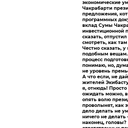
экономические ум
Чакрабарти прези
предложения, ко
программных док
вклад Сумы Чакр
инвестиционной п
сказать, отпустил
смотреть, как там
Честно сказать, у
подобным вещам. 
процесс подготовк
понимаю, но, дума
не уровень премь
А что если, не да
жителей Экибасту
я, отнюдь! Просто
ожидать можно, в
опять волю прези
проволынят, как э
дело делать не у
ничего не делать 
наконец, головы?