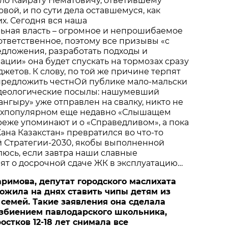
было Кайрату Нематовичу, ответившему
овой, и по сути дела оставшемуся, как
х. Сегодня вся наша
ьная власть – огромное и непрошибаемое
тветственное, поэтому все призывы «с
едложения, разработать подходы и
ции» она будет спускать на тормозах сразу
жетов. К слову, по той же причине терпят
 предложить честнОй публике мало-мальски
деологические посылы: нашумевший
ангыру» уже отправлен на свалку, никто не
рхпопулярном еще недавно «Слышащем
 реже упоминают и о «Справедливом», а пока
на Казакстан» превратился во что-то
й Стратегии-2030, якобы выполненной
люсь, если завтра наши славные
ят о досрочной сдаче ЖК в эксплуатацию…
аримова, депутат городского маслихата
ожила на днях ставить чипы детям из
семей. Такие заявления она сделала
избиением павлодарского школьника,
остков 12-18 лет снимала все