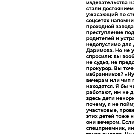
издевательства н
стали достоянием
ужасающий по сте
соцсетях напомни
проходной завода
преступление под
родителей и устр
недопустимо для д
Даримова. Но не у
спросили: вы вооб
не судья, не пред
прокурор. Вы точ
избранников? «Ну
вечерам или чип п
находятся. Я бы 
работают, им не 
здесь дети ненорм
почему, я не пойм
участковые, прове
этих детей тоже н
они вечером. Если
спецприемник, инт