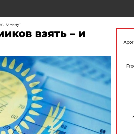
Н
я: 10 минут
иков взять – и
Apor
Fre