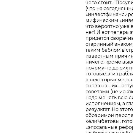
чего стоит… Посул
(что на сегодняшн
«инвестфинансиров
мифическим «инвес
что вероятно уже 
нет! И вот теперь 
придется сворачив
старинный знакомы
таким баблом в ст
известным причин
ничего, кроме выво
почему-то до сих 
готовые эти грабл
в некоторых места
снова на них насту
советами (не искл
надо менять всю с
исполнением, а гла
результат. Но этог
обозримой перспек
келимбетовы, гот
«эпохальные рефо