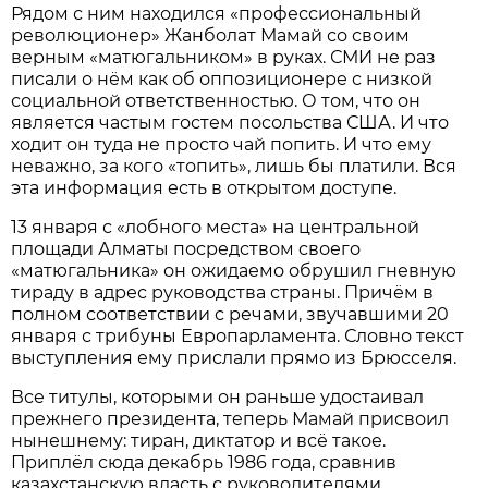
Рядом с ним находился «профессиональный
революционер» Жанболат Мамай со своим
верным «матюгальником» в руках. СМИ не раз
писали о нём как об оппозиционере с низкой
социальной ответственностью. О том, что он
является частым гостем посольства США. И что
ходит он туда не просто чай попить. И что ему
неважно, за кого «топить», лишь бы платили. Вся
эта информация есть в открытом доступе.
13 января с «лобного места» на центральной
площади Алматы посредством своего
«матюгальника» он ожидаемо обрушил гневную
тираду в адрес руководства страны. Причём в
полном соответствии с речами, звучавшими 20
января с трибуны Европарламента. Словно текст
выступления ему прислали прямо из Брюсселя.
Все титулы, которыми он раньше удостаивал
прежнего президента, теперь Мамай присвоил
нынешнему: тиран, диктатор и всё такое.
Приплёл сюда декабрь 1986 года, сравнив
казахстанскую власть с руководителями