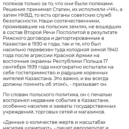
поляков только за то, что они были поляками.
Решения принимал Сталин, их исполняли «ЧК», а
затем НКВД, то есть органы советских служб
безопасности. Наши соотечественники,
проживавшие на польских землях, не вошедших
в состав Второй Речи Посполитой в результате
Рижского договора и депортированные в
Казахстан в 1930-е годы, так и те, кто был
насильно перевезен туда холодной зимой 1940
года после агрессии Красной Армии на
восточные окраины Республики Польша 17
сентября 1939 года многократно испытали на
себе гостеприимство и радушие коренных
жителей Казахстана. Это важно, и вы всегда
должны помнить об этом!», - призывает он.
По словам польского политика, он с печалью
воспринял недавние события в Казахстане,
особенно насилие и захваты государственных
учреждений, торговых сетей и магазинов.
«Данные о количестве жертв и масштабах
насилия шокируют», - пишет евродепутат и