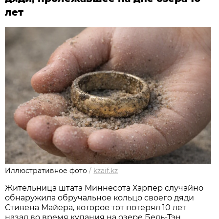
лет
Иллюстративное фото
/
kzaif.kz
Жительница штата Миннесота Харпер случайно
обнаружила обручальное кольцо своего дяди
Стивена Майера, которое тот потерял 10 лет
назад во время купания на озере Бель-Тэн,