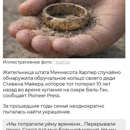
Иллюстративное фото
/
kzaif.kz
Жительница штата Миннесота Харпер случайно
обнаружила обручальное кольцо своего дяди
Стивена Майера, которое тот потерял 10 лет
назад во время купания на озере Бель-Тэн,
сообщает Pioneer Press.
За прошедшие годы семья неоднократно
пыталась найти украшение.
«Мы потратили уйму времени… Перерывали
песок. Сосед дал мне большой магнит. Но мы