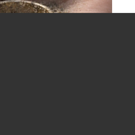
 Миннесота Харпер случайно обнаружила
о своего дяди Стивена Майера, которое тот
ад во время купания на озере Бель-Тэн,