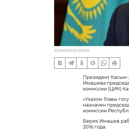
открытый источник
Президент Касым-
Имашева председа
комиссии (ЦИК) Ка
«Указом Главы го
назначен председ
комиссии Республи
Берик Имашев рабо
2016 года.