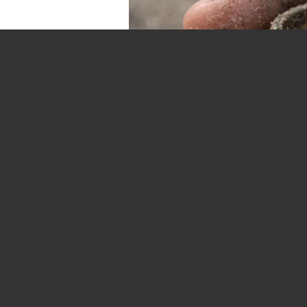
Иллюстративное фото
/
kzaif.kz
Жительница штата
обручальное кольц
потерял 10 лет наз