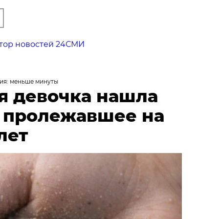
тор новостей 24СМИ
ия: меньше минуты
я девочка нашла
, пролежавшее на
лет