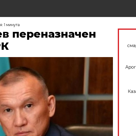
Н
: 1 минута
в переназначен
РК
сма
Apor
Каз