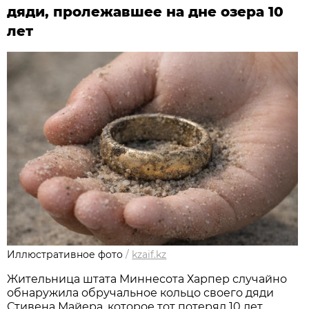
дяди, пролежавшее на дне озера 10
лет
Иллюстративное фото
/
kzaif.kz
Жительница штата Миннесота Харпер случайно
обнаружила обручальное кольцо своего дяди
Стивена Майера, которое тот потерял 10 лет