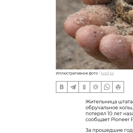
Иллюстративное фото
/
kzaif.kz
Жительница штата
обручальное кольц
потерял 10 лет наз
сообщает Pioneer P
За прошедшие год