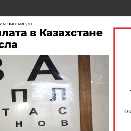
Н
я: меньше минуты
лата в Казахстане
сла
Как