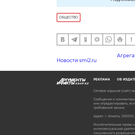
ОБЩЕСТВО
Агрега
Новости smi2.ru
РЕКЛАМА
ОБ ИЗДАТ
KZAIF.KZ
Сетевое издание (сайт) 
Сообщения и комментарии
или отредактировать, е
требований закона.
Адрес: г. Алматы, 050000,
Исключительные права на
интеллектуальной деятел
письменного разрешения