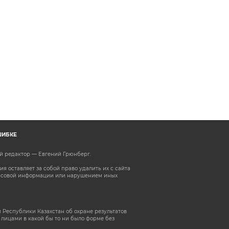
ШИБКЕ
ый редактор — Евгений Грюнберг
.
 оставляет за собой право удалить их с сайта
ассовой информации или нарушением иных
 Республики Казахстан об охране результатов
лицами в какой бы то ни было форме без