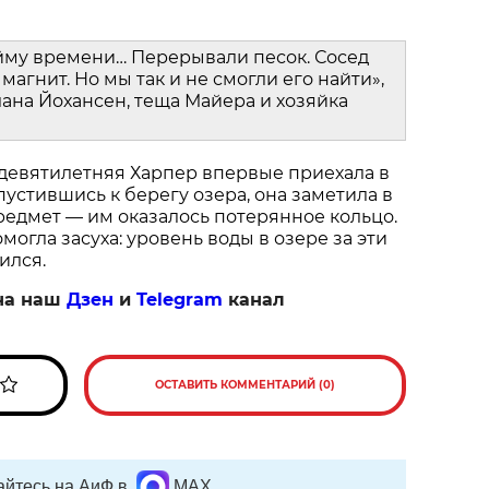
йму времени… Перерывали песок. Сосед
магнит. Но мы так и не смогли его найти»,
ана Йохансен, теща Майера и хозяйка
 девятилетняя Харпер впервые приехала в
пустившись к берегу озера, она заметила в
едмет — им оказалось потерянное кольцо.
огла засуха: уровень воды в озере за эти
ился.
на наш
Дзен
и
Telegram
канал
ОСТАВИТЬ КОММЕНТАРИЙ (0)
йтесь на АиФ в
MAX