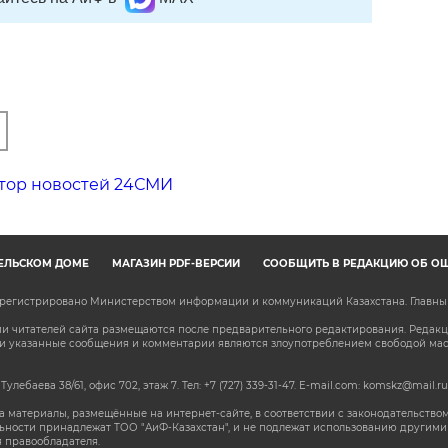
тор новостей 24СМИ
ЕЛЬСКОМ ДОМЕ
МАГАЗИН PDF-ВЕРСИЙ
СООБЩИТЬ В РЕДАКЦИЮ ОБ О
зарегистрировано Министерством информации и коммуникаций Казахстана. Главн
 читателей сайта размещаются после предварительного редактирования. Редакция
сли указанные сообщения и комментарии являются злоупотреблением свободой м
 Тулебаева 38/61, офис 702, этаж 7
. Тел: +7 (727) 339-31-47. E-mail.com: komskz@mail.ru
 материалы, размещённые на интернет-сайте, в соответствии с законодательством
ьности принадлежат ТОО "АиФ-Казахстан", и не подлежат использованию другими 
 правообладателя.