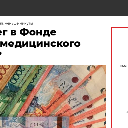
Н
ия: меньше минуты
ег в Фонде
 медицинского
?
сма