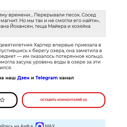
йму времени… Перерывали песок. Сосед
магнит. Но мы так и не смогли его найти»,
ана Йохансен, теща Майера и хозяйка
 девятилетняя Харпер впервые приехала в
пустившись к берегу озера, она заметила в
едмет — им оказалось потерянное кольцо.
огла засуха: уровень воды в озере за эти
ился.
на наш
Дзен
и
Telegram
канал
ОСТАВИТЬ КОММЕНТАРИЙ (0)
йтесь на АиФ в
MAX