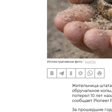
Иллюстративное фото
/
kzaif.kz
Жительница штата
обручальное кольц
потерял 10 лет наз
сообщает Pioneer P
За прошедшие год