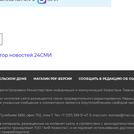
тор новостей 24СМИ
ЕЛЬСКОМ ДОМЕ
МАГАЗИН PDF-ВЕРСИЙ
СООБЩИТЬ В РЕДАКЦИЮ ОБ О
зарегистрировано Министерством информации и коммуникаций Казахстана. Главн
 читателей сайта размещаются после предварительного редактирования. Редакция
сли указанные сообщения и комментарии являются злоупотреблением свободой м
 Тулебаева 38/61, офис 702, этаж 7
. Тел: +7 (727) 339-31-47. E-mail.com: komskz@mail.ru
 материалы, размещённые на интернет-сайте, в соответствии с законодательством
ьности принадлежат ТОО "АиФ-Казахстан", и не подлежат использованию другими 
 правообладателя.