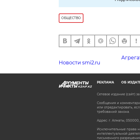
ОБЩЕСТВО
Агрега
Новости smi2.ru
РЕКЛАМА
ОБ ИЗДАТ
KZAIF.KZ
Сетевое издание (сайт) 
Сообщения и комментарии
или отредактировать, е
требований закона.
Адрес: г. Алматы, 050000,
Исключительные права на
интеллектуальной деятел
письменного разрешения