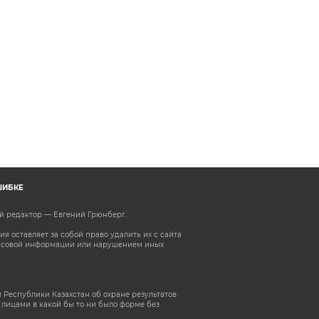
ШИБКЕ
ый редактор — Евгений Грюнберг
.
 оставляет за собой право удалить их с сайта
ассовой информации или нарушением иных
 Республики Казахстан об охране результатов
лицами в какой бы то ни было форме без