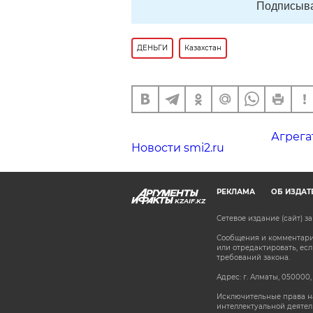
Подписыва
ДЕНЬГИ
Казахстан
Агрега
Новости smi2.ru
РЕКЛАМА
ОБ ИЗДАТ
KZAIF.KZ
Сетевое издание (сайт) 
Сообщения и комментарии
или отредактировать, е
требований закона.
Адрес: г. Алматы, 050000,
Исключительные права на
интеллектуальной деятел