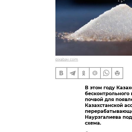
pixabay.com
В этом году Каза
бесконтрольного 
почвой для появл
Казахстанской ас
перерабатывающ
Наурзгалиева под
схема.