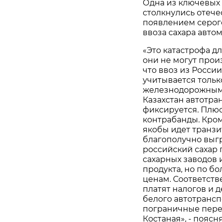
Одна из ключевых 
столкнулись отече
появлением серог
ввоза сахара авто
«Это катастрофа дл
они не могут произ
что ввоз из России
учитывается тольк
железнодорожным т
Казахстан автотра
фиксируется. Плюс
контрабанды. Кроме
якобы идет транзи
благополучно выгру
российский сахар 
сахарных заводов 
продукта, но по б
ценам. Соответств
платят налогов и 
белого автотрансп
пограничные перех
Костаная», - пояс