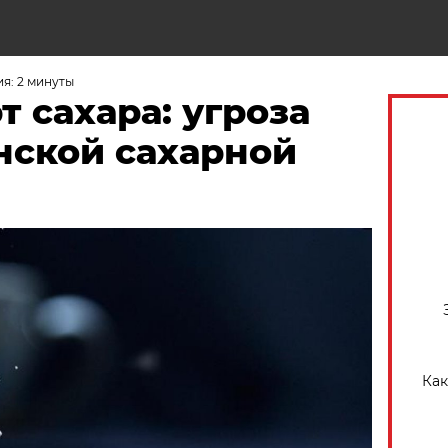
Н
я: 2 минуты
 сахара: угроза
нской сахарной
Как