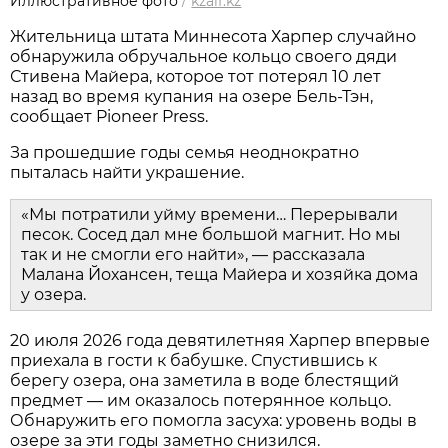
Иллюстративное фото
/
kzaif.kz
Жительница штата Миннесота Харпер случайно
обнаружила обручальное кольцо своего дяди
Стивена Майера, которое тот потерял 10 лет
назад во время купания на озере Бель-Тэн,
сообщает Pioneer Press.
За прошедшие годы семья неоднократно
пыталась найти украшение.
«Мы потратили уйму времени… Перерывали
песок. Сосед дал мне большой магнит. Но мы
так и не смогли его найти», — рассказала
Малана Йохансен, теща Майера и хозяйка дома
у озера.
20 июля 2026 года девятилетняя Харпер впервые
приехала в гости к бабушке. Спустившись к
берегу озера, она заметила в воде блестящий
предмет — им оказалось потерянное кольцо.
Обнаружить его помогла засуха: уровень воды в
озере за эти годы заметно снизился.