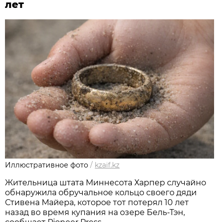
лет
Иллюстративное фото
/
kzaif.kz
Жительница штата Миннесота Харпер случайно
обнаружила обручальное кольцо своего дяди
Стивена Майера, которое тот потерял 10 лет
назад во время купания на озере Бель-Тэн,