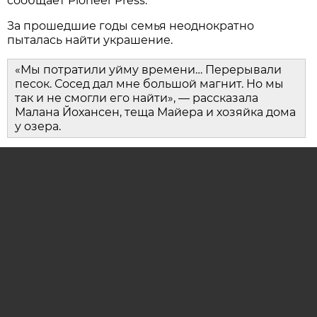
сообщает Pioneer Press.
За прошедшие годы семья неоднократно
пыталась найти украшение.
«Мы потратили уйму времени… Перерывали
песок. Сосед дал мне большой магнит. Но мы
так и не смогли его найти», — рассказала
Малана Йохансен, теща Майера и хозяйка дома
у озера.
20 июля 2026 года девятилетняя Харпер впервые
приехала в гости к бабушке. Спустившись к
берегу озера, она заметила в воде блестящий
предмет — им оказалось потерянное кольцо.
Обнаружить его помогла засуха: уровень воды в
озере за эти годы заметно снизился.
Подписывайтесь на наш
Дзен
и
Telegram
канал
ОЦЕНИТЕ МАТЕРИАЛ