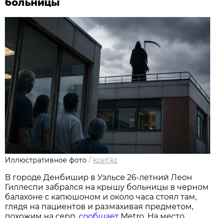
больницы
Иллюстративное фото
/
kzaif.kz
В городе Денбишир в Уэльсе 26-летний Леон
Гиллеспи забрался на крышу больницы в черном
балахоне с капюшоном и около часа стоял там,
глядя на пациентов и размахивая предметом,
похожим на серп,
сообщает
Metro. На место