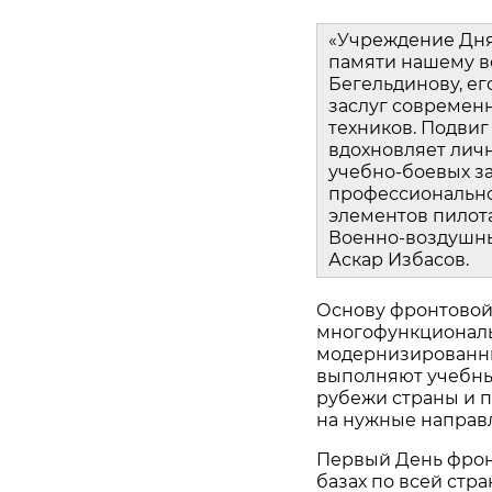
«Учреждение Дня 
памяти нашему ве
Бегельдинову, ег
заслуг современн
техников. Подвиг
вдохновляет лич
учебно‑боевых за
профессионально
элементов пилот
Военно‑воздушны
Аскар Избасов.
Основу фронтовой 
многофункциональ
модернизированны
выполняют учебны
рубежи страны и 
на нужные направ
Первый День фрон
базах по всей стр