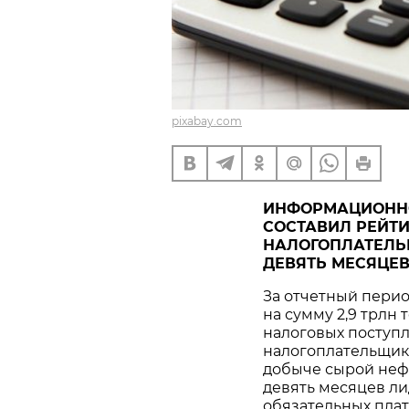
pixabay.com
ИНФОРМАЦИОННО
СОСТАВИЛ РЕЙТ
НАЛОГОПЛАТЕЛЬ
ДЕВЯТЬ МЕСЯЦЕВ
За отчетный пери
на сумму 2,9 трлн 
налоговых поступ
налогоплательщик
добыче сырой нефт
девять месяцев л
обязательных плате