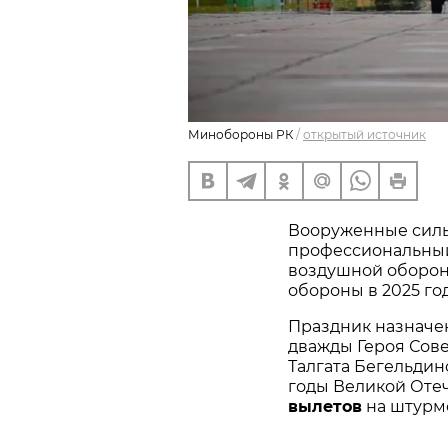
Минобороны РК
/
открытый источник
Вооруженные силы
профессиональный
воздушной оборон
обороны в 2025 год
Праздник назначен 
дважды Героя Сове
Талгата Бегельдино
годы Великой Оте
вылетов
 на штурм