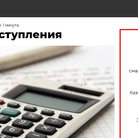
Н
 1 минута
оступления
сма
Каз