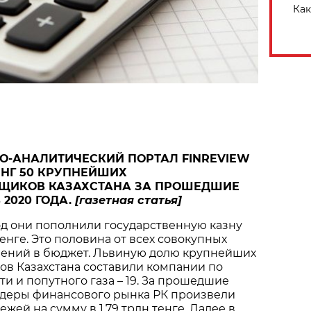
Как
-АНАЛИТИЧЕСКИЙ ПОРТАЛ FINREVIEW
ИНГ 50 КРУПНЕЙШИХ
ЩИКОВ КАЗАХСТАНА ЗА ПРОШЕДШИЕ
 2020 ГОДА.
[газетная статья]
од они пополнили государственную казну
тенге. Это половина от всех совокупных
лений в бюджет. Львиную долю крупнейших
ов Казахстана составили компании по
и и попутного газа – 19. За прошедшие
идеры финансового рынка РК произвели
жей на сумму в 1,79 трлн тенге. Далее в