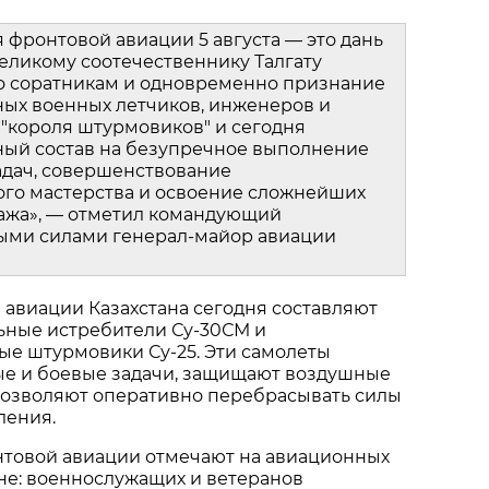
фронтовой авиации 5 августа — это дань 
ликому соотечественнику Талгату 
о соратникам и одновременно признание 
ых военных летчиков, инженеров и 
 "короля штурмовиков" и сегодня 
ный состав на безупречное выполнение 
дач, совершенствование 
го мастерства и освоение сложнейших 
ажа», — отметил командующий 
ми силами генерал‑майор авиации 
авиации Казахстана сегодня составляют 
ные истребители Су‑30СМ и 
е штурмовики Су‑25. Эти самолеты 
е и боевые задачи, защищают воздушные 
позволяют оперативно перебрасывать силы 
ления.
товой авиации отмечают на авиационных 
ане: военнослужащих и ветеранов 