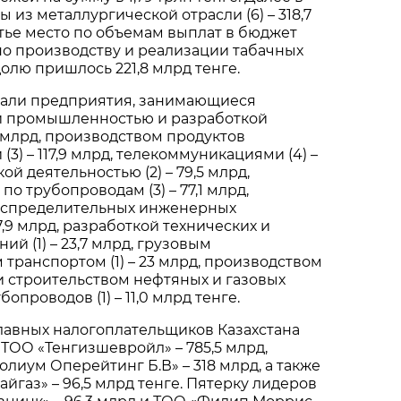
ы из металлургической отрасли (6) – 318,7
етье место по объемам выплат в бюджет
о производству и реализации табачных
 долю пришлось 221,8 млрд тенге.
опали предприятия, занимающиеся
 промышленностью и разработкой
,7 млрд, производством продуктов
3) – 117,9 млрд, телекоммуникациями (4) –
кой деятельностью (2) – 79,5 млрд,
о трубопроводам (3) – 77,1 млрд,
аспределительных инженерных
27,9 млрд, разработкой технических и
й (1) – 23,7 млрд, грузовым
ранспортом (1) – 23 млрд, производством
рд и строительством нефтяных и газовых
опроводов (1) – 11,0 млрд тенге.
лавных налогоплательщиков Казахстана
 ТОО «Тенгизшевройл» – 785,5 млрд,
олиум Оперейтинг Б.В» – 318 млрд, а также
йгаз» – 96,5 млрд тенге. Пятерку лидеров