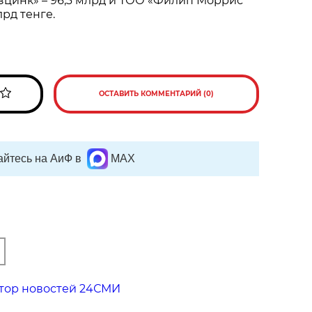
зцинк» – 96,3 млрд и ТОО «Филип Моррис
лрд тенге.
ОСТАВИТЬ КОММЕНТАРИЙ (0)
йтесь на АиФ в
MAX
тор новостей 24СМИ