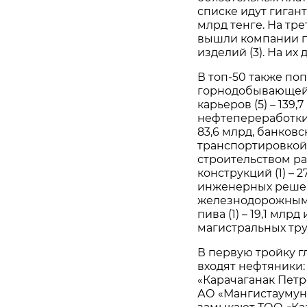
списке идут гигант
млрд тенге. На тр
вышли компании п
изделий (3). На их
В топ-50 также п
горнодобывающей
карьеров (5) – 139
нефтепереработки (
83,6 млрд, банковс
транспортировкой п
строительством р
конструкций (1) – 
инженерных решени
железнодорожным т
пива (1) – 19,1 мл
магистральных труб
В первую тройку г
входят нефтяники:
«Карачаганак Петр
АО «Мангистаумуна