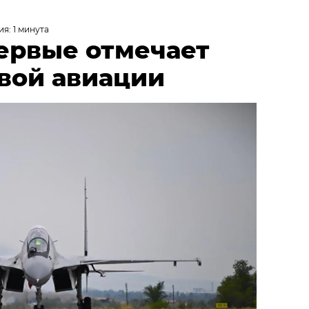
я: 1 минута
первые отмечает
вой авиации