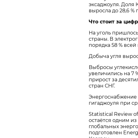
эксаджоуля. Доля 
выросла до 28,6 % 
Что стоит за циф
На уголь пришлось
страны. В электроге
порядка 58 % всей
Добыча угля выросл
Выбросы углекисло
увеличились на 7 %
прирост за десятил
стран СНГ.
Энергоснабжение н
гигаджоуля при ср
Statistical Review 
остаётся одним из
глобальных энерго
подготовлен Energ