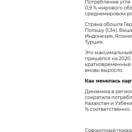
Потребление угля 
0,9 % мирового объ
среднемировом рос
Страна обошла Герм
Польшу (1,34). Выш
Индонезия, Япония
Турция.
Это максимальный
пришёлся на 2020 г
кратковременный с
вновь выросло.
Как менялась кар
Динамика в регион
сократила потребле
Казахстан и Узбекис
% соответственно.
Совокупный показат