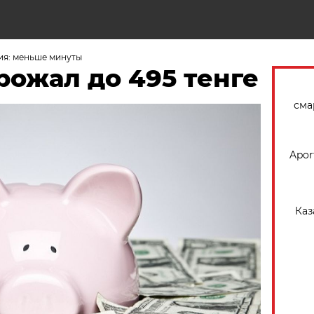
Н
ия: меньше минуты
рожал до 495 тенге
сма
Apor
Каз