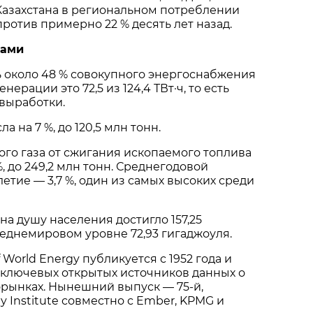
Казахстана в региональном потреблении
против примерно 22 % десять лет назад.
рами
 около 48 % совокупного энергоснабжения
нерации это 72,5 из 124,4 ТВт·ч, то есть
 выработки.
а на 7 %, до 120,5 млн тонн.
го газа от сжигания ископаемого топлива
, до 249,2 млн тонн. Среднегодовой
етие — 3,7 %, один из самых высоких среди
а душу населения достигло 157,25
еднемировом уровне 72,93 гигаджоуля.
of World Energy публикуется с 1952 года и
 ключевых открытых источников данных о
рынках. Нынешний выпуск — 75-й,
y Institute совместно с Ember, KPMG и