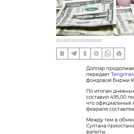
из газетных материалов
Доллар продолжает
передает
Tengrine
фондовой биржи K
По итогам дневны
составил 495,00 те
что официальный к
февраля составляет
Между тем в обме
Султана приостан
валюты.