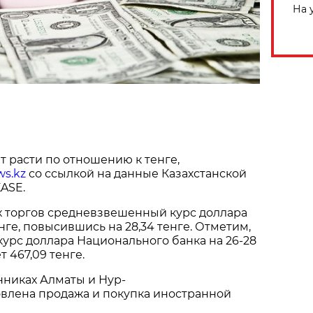
На 
 расти по отношению к тенге,
ws.kz
со ссылкой на данные Казахстанской
ASE.
х торгов средневзвешенный курс доллара
нге, повысившись на 28,34 тенге. Отметим,
урс доллара Национального банка на 26-28
 467,09 тенге.
нниках Алматы и Нур-
овлена продажа и покупка иностранной