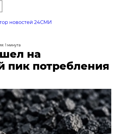
тор новостей 24СМИ
я: 1 минута
ышел на
й пик потребления