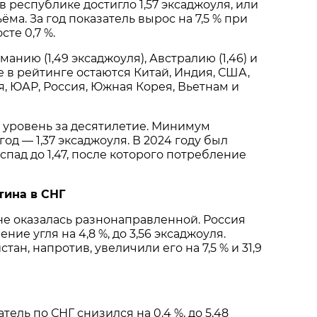
в республике достигло 1,57 эксаджоуля, или
ёма. За год показатель вырос на 7,5 % при
те 0,7 %.
анию (1,49 эксаджоуля), Австралию (1,46) и
е в рейтинге остаются Китай, Индия, США,
, ЮАР, Россия, Южная Корея, Вьетнам и
 уровень за десятилетие. Минимум
од — 1,37 эксаджоуля. В 2024 году был
пад до 1,47, после которого потребление
тина в СНГ
е оказалась разнонаправленной. Россия
ние угля на 4,8 %, до 3,56 эксаджоуля.
тан, напротив, увеличили его на 7,5 % и 31,9
ель по СНГ снизился на 0,4 %, до 5,48