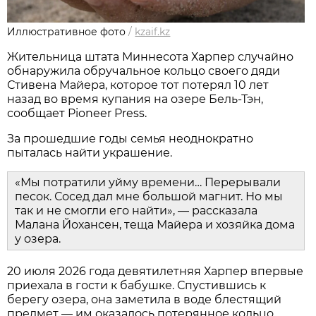
Иллюстративное фото
/
kzaif.kz
Жительница штата Миннесота Харпер случайно
обнаружила обручальное кольцо своего дяди
Стивена Майера, которое тот потерял 10 лет
назад во время купания на озере Бель-Тэн,
сообщает Pioneer Press.
За прошедшие годы семья неоднократно
пыталась найти украшение.
«Мы потратили уйму времени… Перерывали
песок. Сосед дал мне большой магнит. Но мы
так и не смогли его найти», — рассказала
Малана Йохансен, теща Майера и хозяйка дома
у озера.
20 июля 2026 года девятилетняя Харпер впервые
приехала в гости к бабушке. Спустившись к
берегу озера, она заметила в воде блестящий
предмет — им оказалось потерянное кольцо.