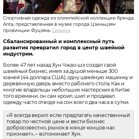
Спортивная одежда из олимпийской коллекции бренда
Anta, представленная в музее города Цзиньцзян
провинции Фуцзянь
Синьхуа
Сбалансированный и комплексный путь
развития превратил город в центр швейной
индустрии.
Более 47 лет назад Хун Чжао-шэ
создал свой
швейный бизнес, имея за душой меньше 300
юаней (44 доллара США), одну швейную машинку и
деревянную дверь вместо рабочего стола. Как и
многие владельцы небольших мастерских в Китае
того времени, он сам кроил, шил и продавал
одежду, часто отводя на сон всего два часа в сутки.
«Я всегда верил: если предлагать качественный
товар по честной цене и вести бизнес
добросовестно, рынок в конце концов нас
признает», – вспоминает Хун.