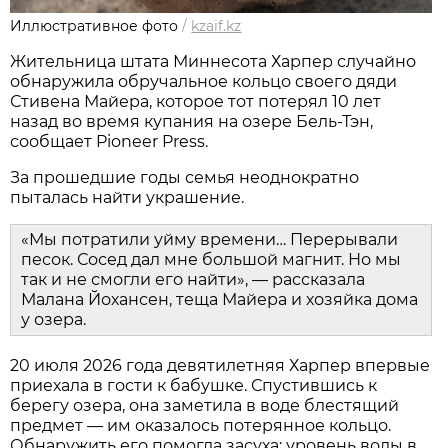
Иллюстративное фото
/
kzaif.kz
Жительница штата Миннесота Харпер случайно
обнаружила обручальное кольцо своего дяди
Стивена Майера, которое тот потерял 10 лет
назад во время купания на озере Бель-Тэн,
сообщает Pioneer Press.
За прошедшие годы семья неоднократно
пыталась найти украшение.
«Мы потратили уйму времени… Перерывали
песок. Сосед дал мне большой магнит. Но мы
так и не смогли его найти», — рассказала
Малана Йохансен, теща Майера и хозяйка дома
у озера.
20 июля 2026 года девятилетняя Харпер впервые
приехала в гости к бабушке. Спустившись к
берегу озера, она заметила в воде блестящий
предмет — им оказалось потерянное кольцо.
Обнаружить его помогла засуха: уровень воды в