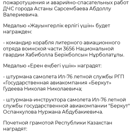
пожаротушения и аварийно-спасательных работ
ДЧС города Астаны Сарсембаева Абдоллу
Валериевича.
Медалью «Жауынгерлік ерлігі үшін» будет
награжден:
- командир корабля литерного авиационного
отряда воинской части 3656 Национальной
гвардии Хабиболла Берікболсын Нұрболатұлы.
Медалью «Ерен еңбегі үшін» наградят:
- штурмана самолета Ил-76 летной службы РГП
«Государственная авиакомпания «Беркут»
Гудеева Николая Николаевича;
- штурмана-инструктора самолета Ил-76 летной
службы государственной авиакомпании "Беркут"
Оспанкулова Нуржана Абдубакиевича.
Почетной грамотой Республики Казахстан
наградят: