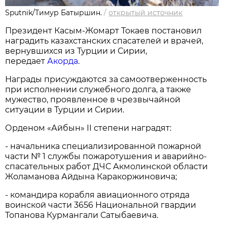
Sputnik/Тимур Батыршин.
/
открытый источник
Президент Касым-Жомарт Токаев постановил
наградить казахстанских спасателей и врачей,
вернувшихся из Турции и Сирии,
передает
Акорда
.
Награды присуждаются за самоотверженность
при исполнении служебного долга, а также
мужество, проявленное в чрезвычайной
ситуации в Турции и Сирии.
Орденом «Айбын» ІI степени наградят:
- начальника специализированной пожарной
части № 1 службы пожаротушения и аварийно-
спасательных работ ДЧС Акмолинской области
Жоламанова Айдына Каракоржиновича;
- командира корабля авиационного отряда
воинской части 3656 Национальной гвардии
Топанова Курмангали Сатыбаевича.