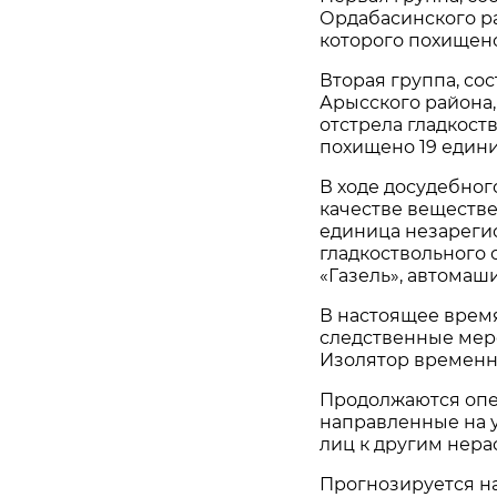
Ордабасинского ра
которого похищено
Вторая группа, со
Арысского района
отстрела гладкост
похищено 19 едини
В ходе досудебног
качестве веществе
единица незареги
гладкоствольного 
«Газель», автомаш
В настоящее врем
следственные мер
Изолятор временн
Продолжаются опе
направленные на 
лиц к другим нер
Прогнозируется н