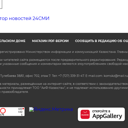
тор новостей 24СМИ
ЕЛЬСКОМ ДОМЕ
МАГАЗИН PDF-ВЕРСИЙ
СООБЩИТЬ В РЕДАКЦИЮ ОБ О
зарегистрировано Министерством информации и коммуникаций Казахстана. Главн
 читателей сайта размещаются после предварительного редактирования. Редакция
сли указанные сообщения и комментарии являются злоупотреблением свободой м
 Тулебаева 38/61, офис 702, этаж 7
. Тел: +7 (727) 339-31-47. E-mail.com: komskz@mail.ru
 материалы, размещённые на интернет-сайте, в соответствии с законодательством
ьности принадлежат ТОО "АиФ-Казахстан", и не подлежат использованию другими 
 правообладателя.