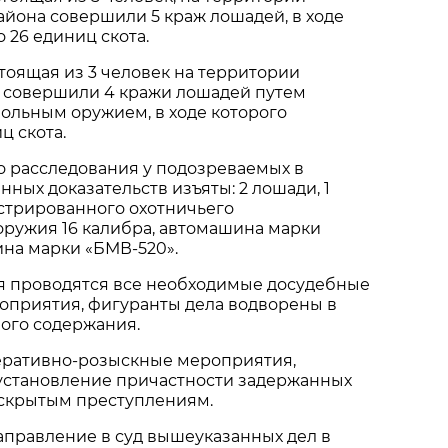
йона совершили 5 краж лошадей, в ходе
 26 единиц скота.
стоящая из 3 человек на территории
, совершили 4 кражи лошадей путем
вольным оружием, в ходе которого
ц скота.
о расследования у подозреваемых в
нных доказательств изъяты: 2 лошади, 1
стрированного охотничьего
оружия 16 калибра, автомашина марки
ина марки «БМВ-520».
я проводятся все необходимые досудебные
оприятия, фигуранты дела водворены в
ого содержания.
ративно-розыскные мероприятия,
установление причастности задержанных
аскрытым преступлениям.
аправление в суд вышеуказанных дел в