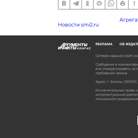
Агрега
Новости smi2.ru
РЕКЛАМА
ОБ ИЗДАТ
KZAIF.KZ
Сетевое издание (сайт) 
Сообщения и комментарии
или отредактировать, е
требований закона.
Адрес: г. Алматы, 050000,
Исключительные права на
интеллектуальной деятел
письменного разрешения
stat@aif.ru