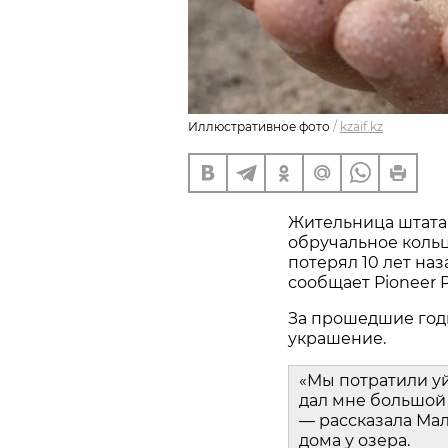
Иллюстративное фото
/
kzaif.kz
Жительница штата
обручальное кольц
потерял 10 лет наз
сообщает Pioneer P
За прошедшие год
украшение.
«Мы потратили у
дал мне большой 
— рассказала Мал
дома у озера.