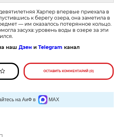
 девятилетняя Харпер впервые приехала в
пустившись к берегу озера, она заметила в
едмет — им оказалось потерянное кольцо.
огла засуха: уровень воды в озере за эти
ился.
на наш
Дзен
и
Telegram
канал
ОСТАВИТЬ КОММЕНТАРИЙ (0)
йтесь на АиФ в
MAX