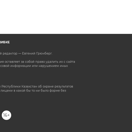
ШИБКЕ
ый редактор — Евгений Грюнберг
.
 оставляет за собой право удалить их с сайта
ассовой информации или нарушением иных
 Республики Казахстан об охране результатов
лицами в какой бы то ни было форме без
16+