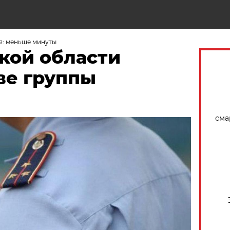
Н
я: меньше минуты
кой области
ве группы
сма