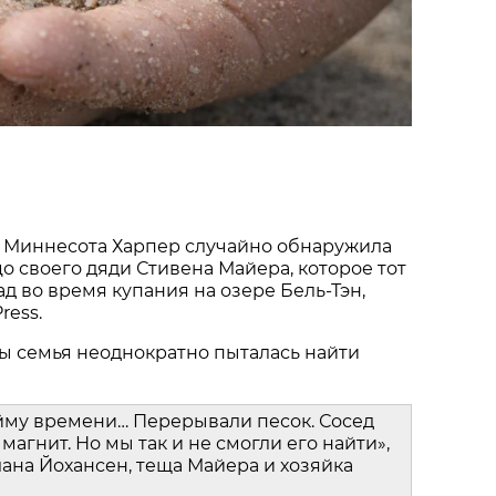
 Миннесота Харпер случайно обнаружила
о своего дяди Стивена Майера, которое тот
ад во время купания на озере Бель-Тэн,
ress.
ы семья неоднократно пыталась найти
йму времени… Перерывали песок. Сосед
магнит. Но мы так и не смогли его найти»,
ана Йохансен, теща Майера и хозяйка