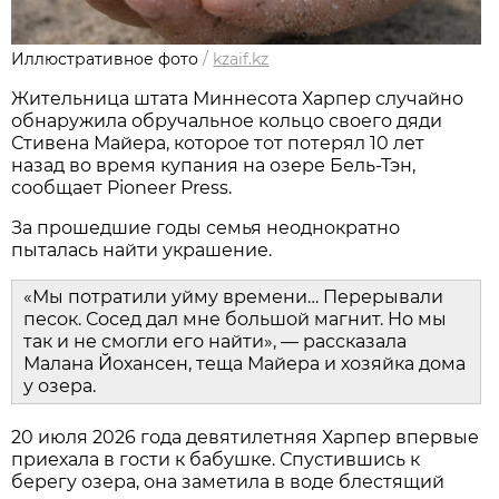
Иллюстративное фото
/
kzaif.kz
Жительница штата Миннесота Харпер случайно
обнаружила обручальное кольцо своего дяди
Стивена Майера, которое тот потерял 10 лет
назад во время купания на озере Бель-Тэн,
сообщает Pioneer Press.
За прошедшие годы семья неоднократно
пыталась найти украшение.
«Мы потратили уйму времени… Перерывали
песок. Сосед дал мне большой магнит. Но мы
так и не смогли его найти», — рассказала
Малана Йохансен, теща Майера и хозяйка дома
у озера.
20 июля 2026 года девятилетняя Харпер впервые
приехала в гости к бабушке. Спустившись к
берегу озера, она заметила в воде блестящий