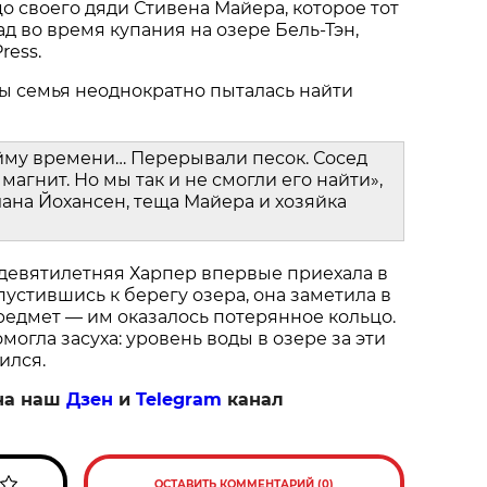
о своего дяди Стивена Майера, которое тот
ад во время купания на озере Бель-Тэн,
ress.
ы семья неоднократно пыталась найти
йму времени… Перерывали песок. Сосед
магнит. Но мы так и не смогли его найти»,
ана Йохансен, теща Майера и хозяйка
 девятилетняя Харпер впервые приехала в
пустившись к берегу озера, она заметила в
едмет — им оказалось потерянное кольцо.
огла засуха: уровень воды в озере за эти
ился.
на наш
Дзен
и
Telegram
канал
ОСТАВИТЬ КОММЕНТАРИЙ (0)