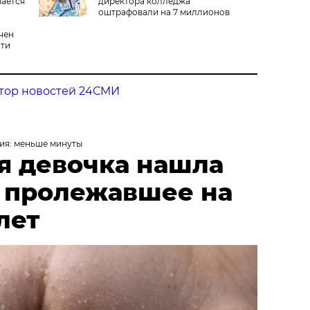
вается
директора колледжа
оштрафовали на 7 миллионов
тенге
чен
ти
тор новостей 24СМИ
ия: меньше минуты
я девочка нашла
, пролежавшее на
лет