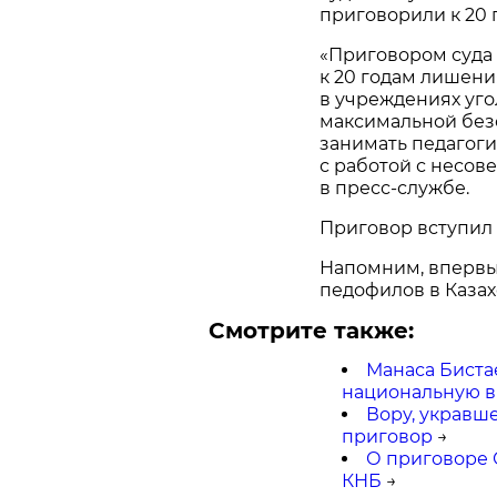
приговорили к 20 
«Приговором суда
к 20 годам лишени
в учреждениях уг
максимальной без
занимать педагоги
с работой с несо
в пресс-службе.
Приговор вступил 
Напомним, впервы
педофилов в Казах
Смотрите также:
Манаса Биста
национальную в
Вору, укравш
приговор
→
О приговоре 
КНБ
→