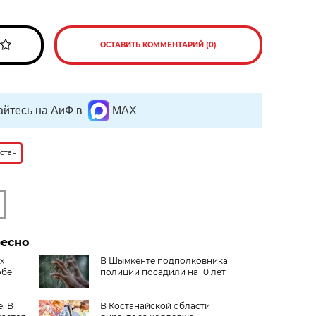
ОСТАВИТЬ КОММЕНТАРИЙ (0)
йтесь на АиФ в
MAX
хстан
ресно
х
В Шымкенте подполковника
обе
полиции посадили на 10 лет
. В
В Костанайской области