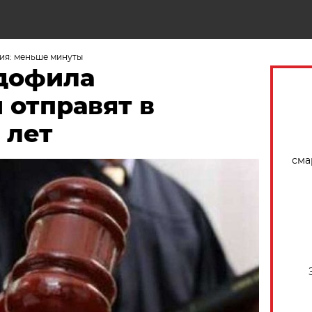
Н
ия: меньше минуты
дофила
 отправят в
 лет
сма