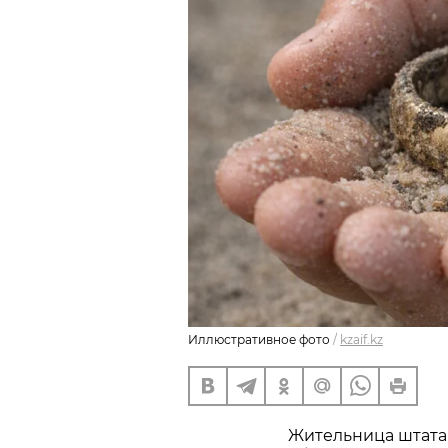
Иллюстративное фото
/
kzaif.kz
Жительница штата