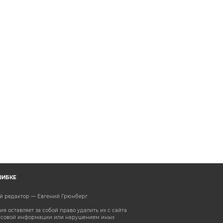
ШИБКЕ
ый редактор — Евгений Грюнберг
.
 оставляет за собой право удалить их с сайта
ассовой информации или нарушением иных