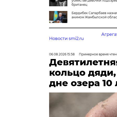
убийстве девочки подозре
британец
Бердибек Сапарбаев назна
акимом Жамбылской облас
Агрега
Новости smi2.ru
06.08.2026 15:58
Примерное время чтен
Девятилетня
кольцо дяди
дне озера 10 