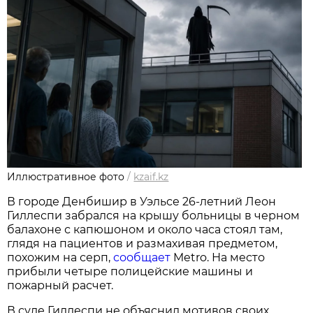
Иллюстративное фото
/
kzaif.kz
В городе Денбишир в Уэльсе 26-летний Леон
Гиллеспи забрался на крышу больницы в черном
балахоне с капюшоном и около часа стоял там,
глядя на пациентов и размахивая предметом,
похожим на серп,
сообщает
Metro. На место
прибыли четыре полицейские машины и
пожарный расчет.
В суде Гиллеспи не объяснил мотивов своих