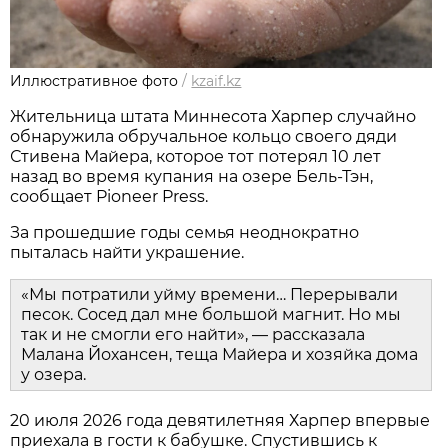
Иллюстративное фото
/
kzaif.kz
Жительница штата Миннесота Харпер случайно
обнаружила обручальное кольцо своего дяди
Стивена Майера, которое тот потерял 10 лет
назад во время купания на озере Бель-Тэн,
сообщает Pioneer Press.
За прошедшие годы семья неоднократно
пыталась найти украшение.
«Мы потратили уйму времени… Перерывали
песок. Сосед дал мне большой магнит. Но мы
так и не смогли его найти», — рассказала
Малана Йохансен, теща Майера и хозяйка дома
у озера.
20 июля 2026 года девятилетняя Харпер впервые
приехала в гости к бабушке. Спустившись к