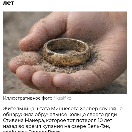
лет
Иллюстративное фото
/
kzaif.kz
Жительница штата Миннесота Харпер случайно
обнаружила обручальное кольцо своего дяди
Стивена Майера, которое тот потерял 10 лет
назад во время купания на озере Бель-Тэн,