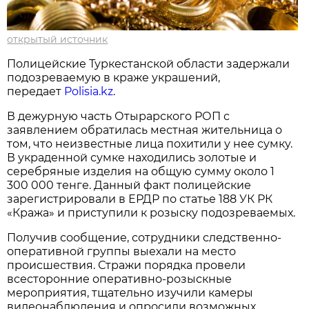
открытый источник
Полицейские Туркестанской области задержали
подозреваемую в краже украшений,
передает
Polisia.kz
.
В дежурную часть Отырарского РОП с
заявлением обратилась местная жительница о
том, что неизвестные лица похитили у нее сумку.
В украденной сумке находились золотые и
серебряные изделия на общую сумму около 1
300 000 тенге. Данный факт полицейские
зарегистрировали в ЕРДР по статье 188 УК РК
«Кража» и приступили к розыску подозреваемых.
Получив сообщение, сотрудники следственно-
оперативной группы выехали на место
происшествия. Стражи порядка провели
всесторонние оперативно-розыскные
мероприятия, тщательно изучили камеры
видеонаблюдения и опросили возможных