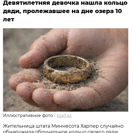
Девятилетняя девочка нашла кольцо
дяди, пролежавшее на дне озера 10
лет
Иллюстративное фото
/
kzaif.kz
Жительница штата Миннесота Харпер случайно
обнаружила обручальное кольцо своего дяди