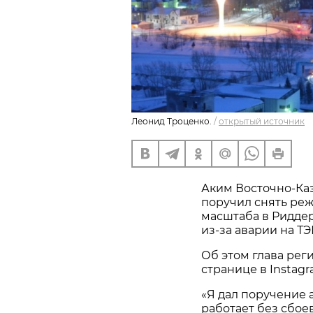
Леонид Троценко.
/
открытый источник
Аким Восточно-Каз
поручил снять реж
масштаба в Риддер
из-за аварии на ТЭ
Об этом глава реги
странице в Instagr
«Я дал поручение а
работает без сбое