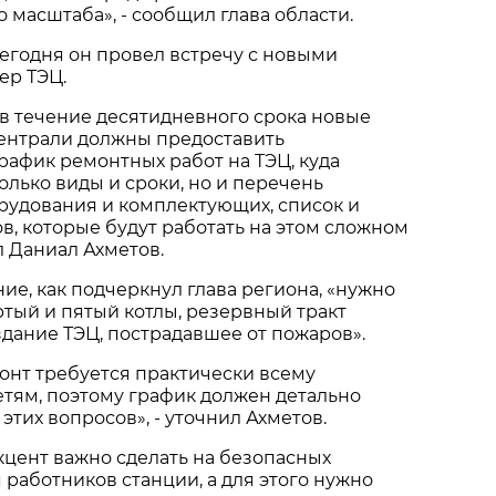
 масштаба», - сообщил глава области.
сегодня он провел встречу с новыми
ер ТЭЦ.
о в течение десятидневного срока новые
ентрали должны предоставить
афик ремонтных работ на ТЭЦ, куда
олько виды и сроки, но и перечень
рудования и комплектующих, список и
в, которые будут работать на этом сложном
л Даниал Ахметов.
е, как подчеркнул глава региона, «нужно
ртый и пятый котлы, резервный тракт
 здание ТЭЦ, пострадавшее от пожаров».
онт требуется практически всему
тям, поэтому график должен детально
 этих вопросов», - уточнил Ахметов.
акцент важно сделать на безопасных
 работников станции, а для этого нужно