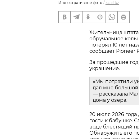
Иллюстративное фото
/
kzaif.kz
Жительница штата
обручальное кольц
потерял 10 лет наз
сообщает Pioneer P
За прошедшие год
украшение.
«Мы потратили у
дал мне большой 
— рассказала Мал
дома у озера.
20 июля 2026 года
гости к бабушке. С
воде блестящий пр
Обнаружить его пом