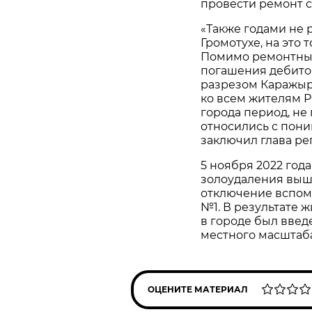
провести ремонт с
«Также годами не 
Громотухе, на это
Помимо ремонтных
погашения дебито
разрезом Каражыр
ко всем жителям Р
города период, не
относились с пони
заключил глава ре
5 ноября 2022 год
золоудаления выш
отключение вспом
№1. В результате ж
в городе был введ
местного масштаба
ОЦЕНИТЕ МАТЕРИАЛ