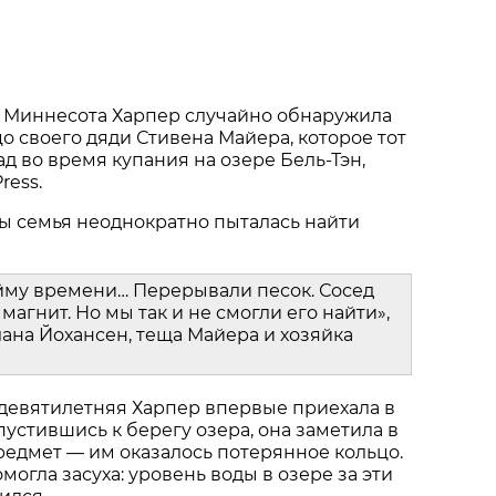
 Миннесота Харпер случайно обнаружила
о своего дяди Стивена Майера, которое тот
ад во время купания на озере Бель-Тэн,
ress.
ы семья неоднократно пыталась найти
йму времени… Перерывали песок. Сосед
магнит. Но мы так и не смогли его найти»,
ана Йохансен, теща Майера и хозяйка
 девятилетняя Харпер впервые приехала в
пустившись к берегу озера, она заметила в
едмет — им оказалось потерянное кольцо.
огла засуха: уровень воды в озере за эти