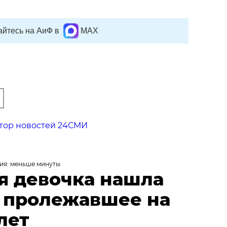
йтесь на АиФ в
MAX
тор новостей 24СМИ
ия: меньше минуты
я девочка нашла
, пролежавшее на
лет