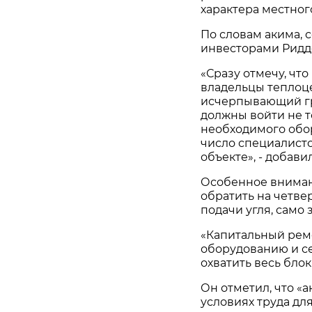
характера местного
По словам акима, 
инвесторами Ридд
«Сразу отмечу, чт
владельцы теплоц
исчерпывающий гр
должны войти не т
необходимого обо
число специалисто
объекте», - добави
Особенное внимани
обратить на четве
подачи угля, само
«Капитальный рем
оборудованию и се
охватить весь блок
Он отметил, что «
условиях труда для