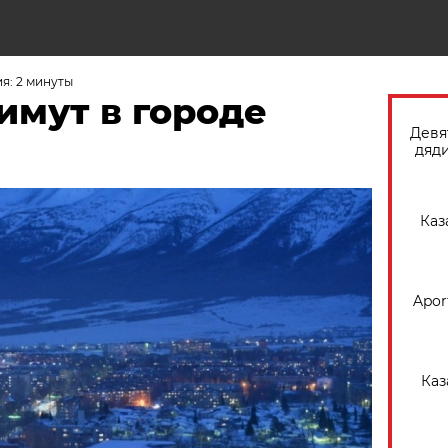
Н
я: 2 минуты
имут в городе
Девя
дяди
Каз
Apor
Каз