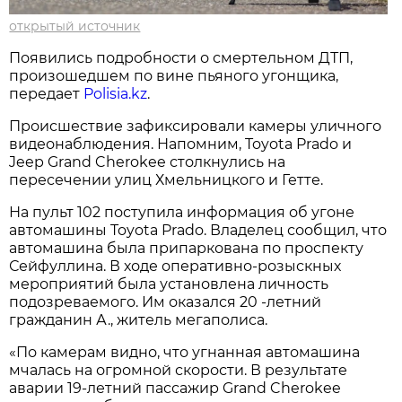
открытый источник
Появились подробности о смертельном ДТП,
произошедшем по вине пьяного угонщика,
передает
Polisia.kz
.
Происшествие зафиксировали камеры уличного
видеонаблюдения. Напомним, Toyota Prado и
Jeep Grand Cherokee столкнулись на
пересечении улиц Хмельницкого и Гетте.
На пульт 102 поступила информация об угоне
автомашины Toyota Prado. Владелец сообщил, что
автомашина была припаркована по проспекту
Сейфуллина. В ходе оперативно-розыскных
мероприятий была установлена личность
подозреваемого. Им оказался 20 -летний
гражданин А., житель мегаполиса.
«По камерам видно, что угнанная автомашина
мчалась на огромной скорости. В результате
аварии 19-летний пассажир Grand Cherokee