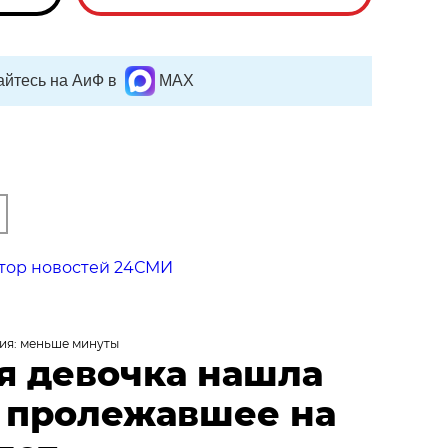
йтесь на АиФ в
MAX
тор новостей 24СМИ
ия: меньше минуты
я девочка нашла
, пролежавшее на