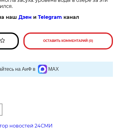
огла засуха: уровень воды в озере за эти
ился.
на наш
Дзен
и
Telegram
канал
ОСТАВИТЬ КОММЕНТАРИЙ (0)
йтесь на АиФ в
MAX
тор новостей 24СМИ