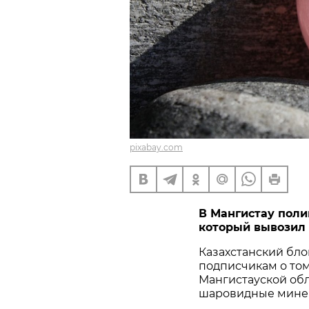
pixabay.com
В Мангистау поли
который вывозил 
Казахстанский бл
подписчикам о том
Мангистауской обл
шаровидные минер