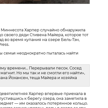
 Миннесота Харпер случайно обнаружила
о своего дяди Стивена Майера, которое тот
ад во время купания на озере Бель-Тэн,
ress.
ы семья неоднократно пыталась найти
йму времени… Перерывали песок. Сосед
магнит. Но мы так и не смогли его найти»,
ана Йохансен, теща Майера и хозяйка
 девятилетняя Харпер впервые приехала в
пустившись к берегу озера, она заметила в
едмет — им оказалось потерянное кольцо.