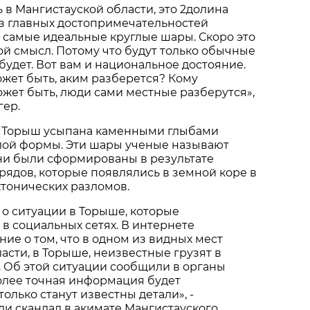
ь в Мангистауской области, это 2долина
из главных достопримечательностей
 самые идеальные круглые шары. Скоро это
ой смысл. Потому что будут только обычные
будет. Вот вам и национальное достояние.
ожет быть, аким разберется? Кому
жет быть, люди сами местные разберутся»,
гер.
 Торыш усыпана каменными глыбами
лой формы. Эти шары ученые называют
ни были сформированы в результате
рядов, которые появлялись в земной коре в
ктонических разломов.
 о ситуации в Торыше, которые
в социальных сетях. В интернете
ие о том, что в одном из видных мест
асти, в Торыше, неизвестные грузят в
 Об этой ситуации сообщили в органы
олее точная информация будет
только станут известны детали», -
и скандал в акимате Мангистауского