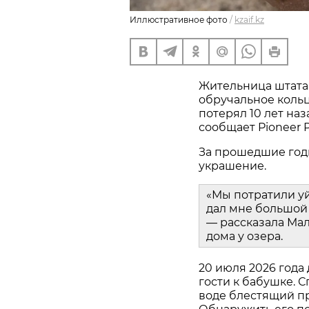
Иллюстративное фото
/
kzaif.kz
Жительница штата
обручальное кольц
потерял 10 лет наз
сообщает Pioneer P
За прошедшие год
украшение.
«Мы потратили у
дал мне большой 
— рассказала Мал
дома у озера.
20 июля 2026 года
гости к бабушке. С
воде блестящий пр