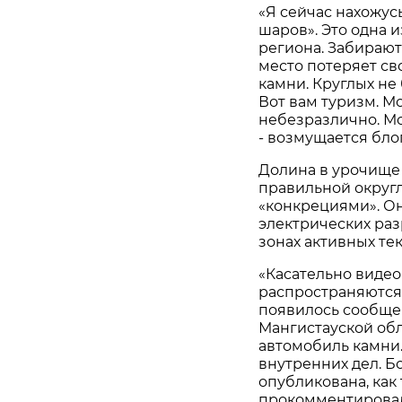
«Я сейчас нахожус
шаров». Это одна 
региона. Забирают
место потеряет св
камни. Круглых не 
Вот вам туризм. М
небезразлично. Мо
- возмущается бло
Долина в урочище
правильной округ
«конкрециями». О
электрических раз
зонах активных те
«Касательно видео
распространяются 
появилось сообщен
Мангистауской обл
автомобиль камни.
внутренних дел. Б
опубликована, как 
прокомментировал