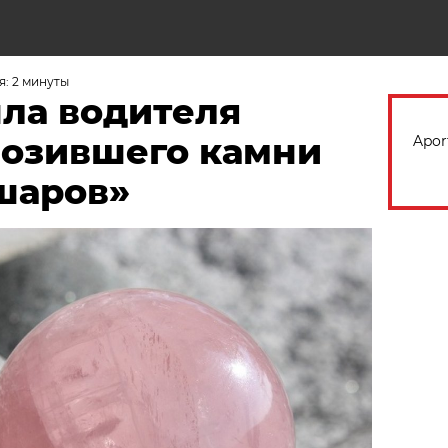
Н
: 2 минуты
ла водителя
возившего камни
Apor
шаров»