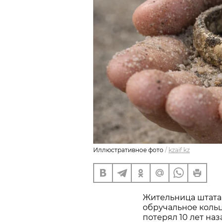
Иллюстративное фото
/
kzaif.kz
Жительница штата
обручальное кольц
потерял 10 лет наз