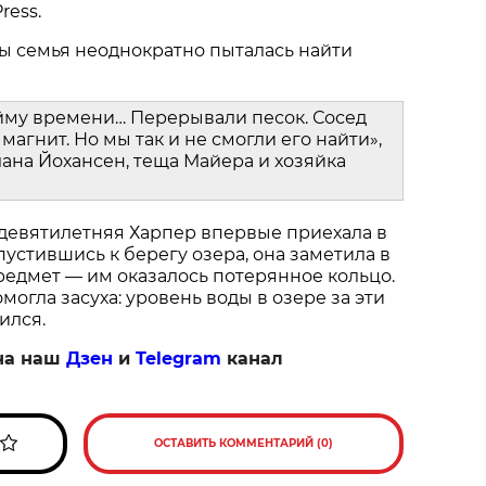
ress.
ы семья неоднократно пыталась найти
йму времени… Перерывали песок. Сосед
магнит. Но мы так и не смогли его найти»,
ана Йохансен, теща Майера и хозяйка
 девятилетняя Харпер впервые приехала в
пустившись к берегу озера, она заметила в
едмет — им оказалось потерянное кольцо.
огла засуха: уровень воды в озере за эти
ился.
на наш
Дзен
и
Telegram
канал
ОСТАВИТЬ КОММЕНТАРИЙ (0)