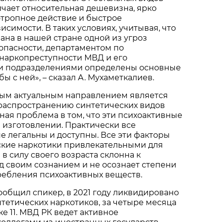
ичает относительная дешевизна, ярко
тропное действие и быстрое
симости. В таких условиях, учитывая, что
на в нашей стране одной из угроз
опасности, департаментом по
наркопреступности МВД и его
и подразделениями определены основные
 с ней», – сказал А. Мухаметкалиев.
амым актуальным направлением является
распространению синтетических видов
ная проблема в том, что эти психоактивные
 изготовлении. Практически все
 легальны и доступны. Все эти факторы
ские наркотики привлекательными для
в силу своего возраста склонна к
 своим сознанием и не осознает степени
ребления психоактивных веществ.
сообщил спикер, в 2021 году ликвидировано
нтетических наркотиков, за четыре месяца
е 11. МВД РК ведет активное