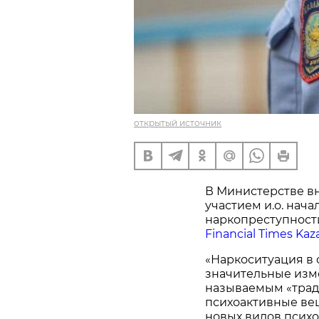
открытый источник
В Министерстве вн
участием и.о. нач
наркопреступности
Financial Times Ka
«Наркоситуация в 
значительные измен
называемым «тра
психоактивные вещ
новых видов психо