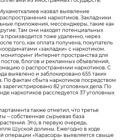
коллегами из иностранных государств.
.Мухаметкалиев назвал выявление
распространения наркотиков. Закладчики
ьные приложения, мессенджеры, такие как
 другие. Там они находят потенциальных
та производится тоже удаленно, через
сле того, как оплата получена, покупатель
 координатами «закладки» с наркотиком.
 мониторинг Интернет пространства для
 постов, блогов и рекламных объявлений,
мацию о распространении наркотиков. С
ода выявлено и заблокировано 655 таких
. По фактам сбыта наркотиков посредством
 зарегистрировано 82 уголовных дела. По
нде наркотиков расследуется 37 уголовных
партамента также отметил, что третье
ы – собственная сырьевая база
астений. Это, в первую очередь,
пля Шуской долины. Ежегодно в ходе
 операции «Карасора» выявляется свыше