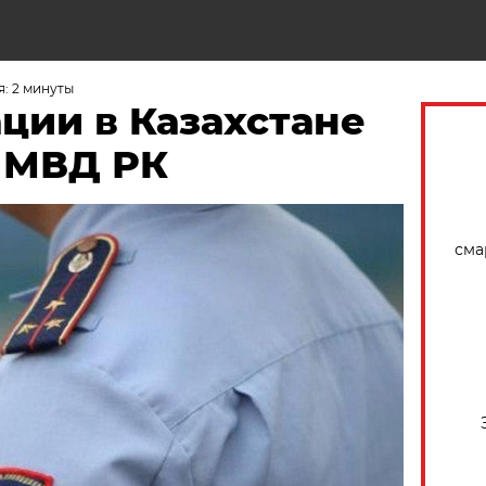
Н
: 2 минуты
ции в Казахстане
в МВД РК
сма