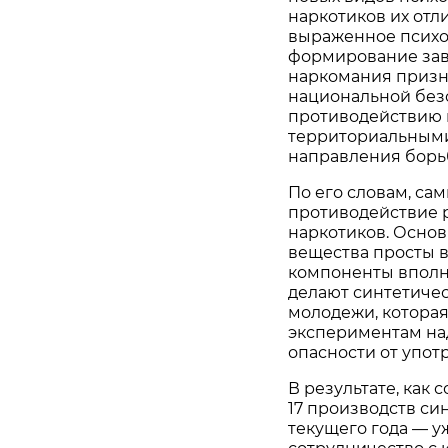
наркотиков их отл
выраженное психо
формирование зави
наркомания призна
национальной без
противодействию 
территориальным
направления борьбы
По его словам, с
противодействие 
наркотиков. Основ
вещества просты в
компоненты вполне
делают синтетиче
молодежи, которая 
экспериментам над
опасности от упот
В результате, как 
17 производств си
текущего года — уж