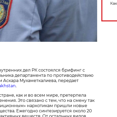
Как
утренних дел РК состоялся брифинг с
альника департамента по противодействию
 Аскара Мухаметкалиева, передает
zakhstan
.
стране, как и во всем мире, претерпела
ения. Это связано с тем, что на смену так
диционным» наркотикам пришли новые
ества. Ежегодно синтезируется около 20
активных веществ. От остальных видов