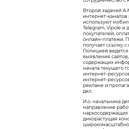
сотрудничество с 
Второй задачей А
интернет-каналов 
используют мобил
Telegram, Vipole и
покупателей, опла
онлайн-платежи. По
получает ссылку с
Полицией ведется
выявления сайтов,
содержащих инфор
начала текущего г
интернет-ресурсов
интернет-ресурсов
рекламе и пропага
дел.
И.о. начальника де
направление работ
наркосодержащих р
дикорастущая коно
широкомасштабной