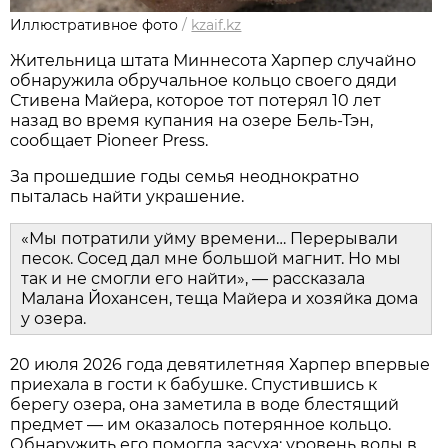
Иллюстративное фото
/
kzaif.kz
Жительница штата Миннесота Харпер случайно
обнаружила обручальное кольцо своего дяди
Стивена Майера, которое тот потерял 10 лет
назад во время купания на озере Бель-Тэн,
сообщает Pioneer Press.
За прошедшие годы семья неоднократно
пыталась найти украшение.
«Мы потратили уйму времени… Перерывали
песок. Сосед дал мне большой магнит. Но мы
так и не смогли его найти», — рассказала
Малана Йохансен, теща Майера и хозяйка дома
у озера.
20 июля 2026 года девятилетняя Харпер впервые
приехала в гости к бабушке. Спустившись к
берегу озера, она заметила в воде блестящий
предмет — им оказалось потерянное кольцо.
Обнаружить его помогла засуха: уровень воды в