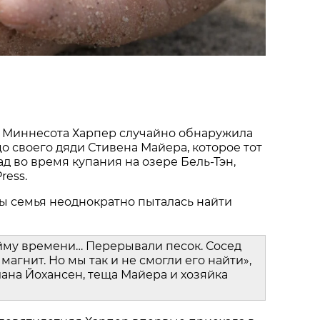
 Миннесота Харпер случайно обнаружила
о своего дяди Стивена Майера, которое тот
ад во время купания на озере Бель-Тэн,
ress.
ы семья неоднократно пыталась найти
йму времени… Перерывали песок. Сосед
магнит. Но мы так и не смогли его найти»,
ана Йохансен, теща Майера и хозяйка