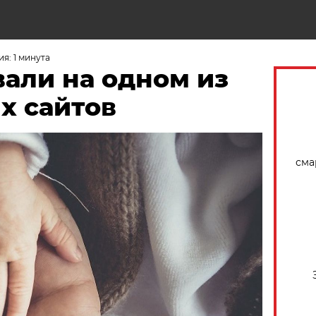
Н
я: 1 минута
али на одном из
х сайтов
сма