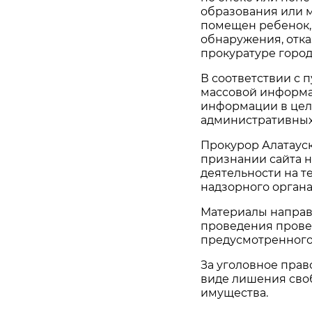
образования или 
помещен ребенок, 
обнаружения, отказ
прокуратуре город
В соответствии с п
массовой информа
информации в цел
административных
Прокурор Алатауск
признании сайта 
деятельности на т
надзорного органа
Материалы направ
проведения прове
предусмотренного 
За уголовное пра
виде лишения своб
имущества.