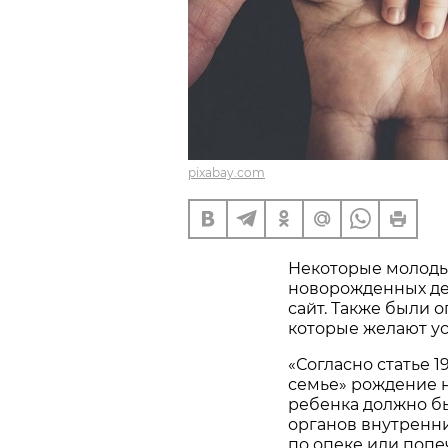
pixabay.com
Некоторые молоды
новорожденных де
сайт. Также были 
которые желают ус
«Согласно статье 1
семье» рождение н
ребенка должно б
органов внутренни
по опеке или попе