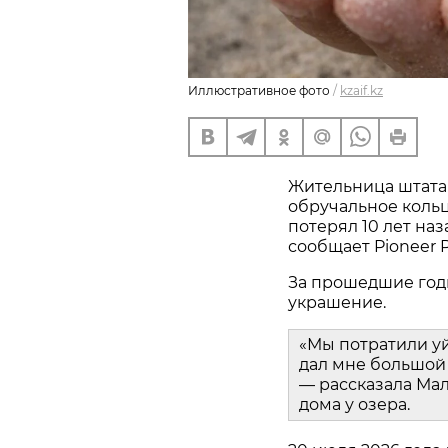
Иллюстративное фото
/
kzaif.kz
Жительница штата
обручальное кольц
потерял 10 лет наз
сообщает Pioneer P
За прошедшие год
украшение.
«Мы потратили у
дал мне большой 
— рассказала Мал
дома у озера.