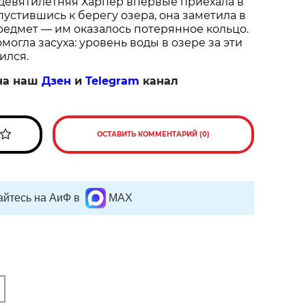
 девятилетняя Харпер впервые приехала в
пустившись к берегу озера, она заметила в
едмет — им оказалось потерянное кольцо.
огла засуха: уровень воды в озере за эти
ился.
на наш
Дзен
и
Telegram
канал
ОСТАВИТЬ КОММЕНТАРИЙ (0)
йтесь на АиФ в
MAX