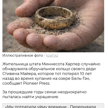
Иллюстративное фото
/
kzaif.kz
Жительница штата Миннесота Харпер случайно
обнаружила обручальное кольцо своего дяди
Стивена Майера, которое тот потерял 10 лет
назад во время купания на озере Бель-Тэн,
сообщает Pioneer Press.
За прошедшие годы семья неоднократно
пыталась найти украшение.
«Мы потратили уйму времени… Перерывали