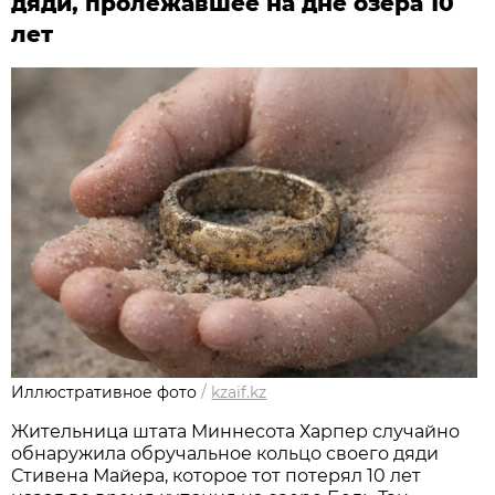
дяди, пролежавшее на дне озера 10
лет
Иллюстративное фото
/
kzaif.kz
Жительница штата Миннесота Харпер случайно
обнаружила обручальное кольцо своего дяди
Стивена Майера, которое тот потерял 10 лет