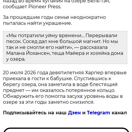
назад во время купания на озере Бель-Тэн,
сообщает Pioneer Press.
За прошедшие годы семья неоднократно
пыталась найти украшение.
«Мы потратили уйму времени… Перерывали
песок. Сосед дал мне большой магнит. Но мы
так и не смогли его найти», — рассказала
Малана Йохансен, теща Майера и хозяйка дома
у озера.
20 июля 2026 года девятилетняя Харпер впервые
приехала в гости к бабушке. Спустившись к
берегу озера, она заметила в воде блестящий
предмет — им оказалось потерянное кольцо.
Обнаружить его помогла засуха: уровень воды в
озере за эти годы заметно снизился.
Подписывайтесь на наш
Дзен
и
Telegram
канал