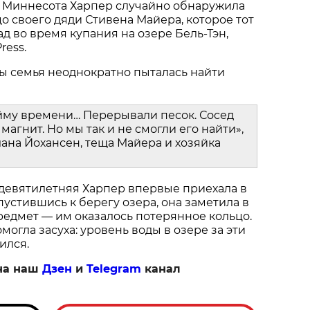
 Миннесота Харпер случайно обнаружила
о своего дяди Стивена Майера, которое тот
ад во время купания на озере Бель-Тэн,
ress.
ы семья неоднократно пыталась найти
йму времени… Перерывали песок. Сосед
магнит. Но мы так и не смогли его найти»,
ана Йохансен, теща Майера и хозяйка
 девятилетняя Харпер впервые приехала в
пустившись к берегу озера, она заметила в
едмет — им оказалось потерянное кольцо.
огла засуха: уровень воды в озере за эти
ился.
на наш
Дзен
и
Telegram
канал