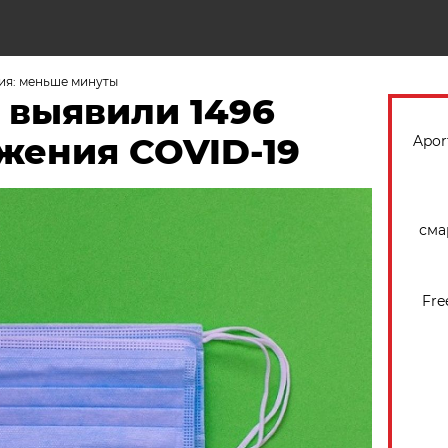
Н
ия: меньше минуты
К выявили 1496
жения COVID-19
Apor
сма
Fre