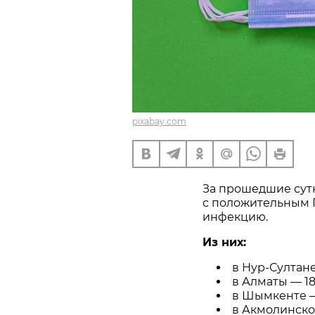
pixabay.com
За прошедшие сутк
с положительным 
инфекцию.
Из них:
в Нур-Султане
в Алматы — 18
в Шымкенте —
в Акмолинско