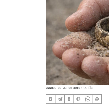
Иллюстративное фото
/
kzaif.kz