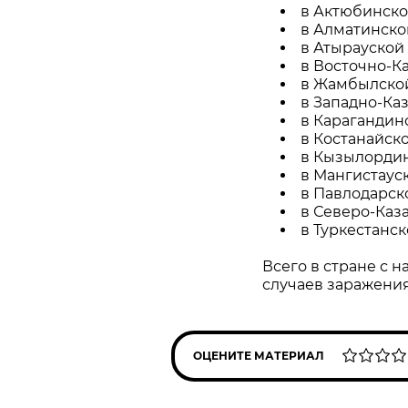
в Актюбинско
в Алматинской
в Атырауской 
в Восточно-Ка
в Жамбылской
в Западно-Каз
в Карагандинс
в Костанайско
в Кызылордин
в Мангистауск
в Павлодарск
в Северо-Каза
в Туркестанск
Всего в стране с н
случаев заражения
ОЦЕНИТЕ МАТЕРИАЛ