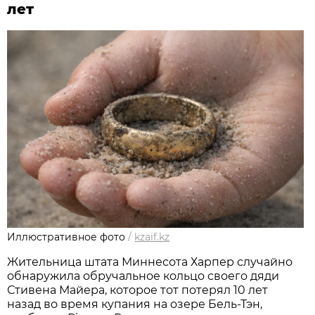
лет
Иллюстративное фото
/
kzaif.kz
Жительница штата Миннесота Харпер случайно
обнаружила обручальное кольцо своего дяди
Стивена Майера, которое тот потерял 10 лет
назад во время купания на озере Бель-Тэн,