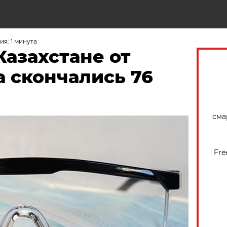
Н
я: 1 минута
Казахстане от
 скончались 76
сма
Fre