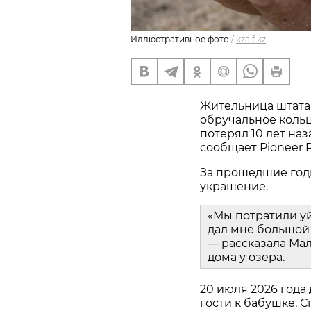
Иллюстративное фото
/
kzaif.kz
Жительница штата
обручальное кольц
потерял 10 лет наз
сообщает Pioneer P
За прошедшие год
украшение.
«Мы потратили у
дал мне большой 
— рассказала Мал
дома у озера.
20 июля 2026 года
гости к бабушке. С