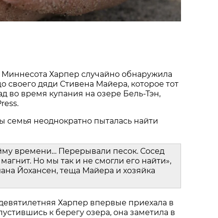
 Миннесота Харпер случайно обнаружила
о своего дяди Стивена Майера, которое тот
ад во время купания на озере Бель-Тэн,
ress.
ы семья неоднократно пыталась найти
йму времени… Перерывали песок. Сосед
магнит. Но мы так и не смогли его найти»,
ана Йохансен, теща Майера и хозяйка
 девятилетняя Харпер впервые приехала в
пустившись к берегу озера, она заметила в