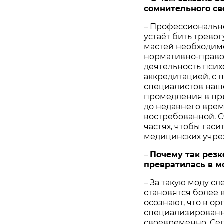
сомнительного св
– Профессионально
устаёт бить тревог
мастей необходимо
нормативно-право
деятельность псих
аккредитацией, с 
специалистов наш
промедления в прин
до недавнего врем
востребованной. С
частях, чтобы гас
медицинских учреж
–
Почему так резк
превратилась в м
– За такую моду с
становятся более 
осознают, что в о
специализированн
своевременно. Сег