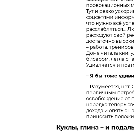
провокационных м
Тут и резко ускор
соцсетями информа
что нужно всё успе
расслабляться… Лю
расходуют свой ре
достаточно высок
– работа, трениров
Дома читала книгу
бисером, легла спа
Удивляется и повто
– Я бы тоже удиви
– Разумеется, нет.
первичным потреб
освобождение от 
нередко теперь с
дохода и опять с 
приносить положи
Куклы, глина – и пода