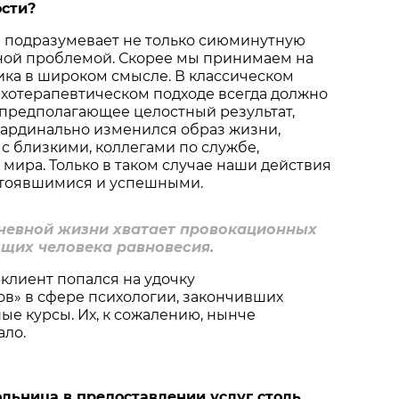
сти?
а подразумевает не только сиюминутную
ной проблемой. Скорее мы принимаем на
ика в широком смысле. В классическом
хотерапевтическом подходе всегда должно
 предполагающее целостный результат,
кардинально изменился образ жизни,
 близкими, коллегами по службе,
 мира. Только в таком случае наши действия
стоявшимися и успешными.
дневной жизни хватает провокационных
щих человека равновесия.
 клиент попался на удочку
в» в сфере психологии, закончивших
ые курсы. Их, к сожалению, нынче
ало.
ольница в предоставлении услуг столь