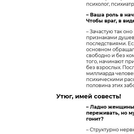
психолог, психиат
– Ваша роль в на
Чтобы враг, в вид
– Зачастую так оно
признаками душевн
последствиями. Ес
основном обращал
свободно и без ко
того, начинают пр
без взрослых. Пос
миллиарда челове
психическими расс
половина этих забо
Утюг, имей совесть!
– Ладно женщины,
переживать, но м
гонит?
– Структурно нерв