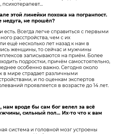
р, психотерапевт…
чале этой линейки похожа на погранпост.
е недуга, не прошёл?
 и есть. Всегда легче справиться с первыми
ого расстройства, чем с их
ли ещё несколько лет назад к нам в
ись женщины, то сейчас и мужчины
мплексов записываются на приём. Более
иходить подростки, причём самостоятельно,
леднее особенно важно. Сегодня около
к в мире страдает различными
тройствами, и по оценкам экспертов
леваний проявляется в возрасте до 14 лет.
 нам вроде бы сам бог велел за всё
ужчины, сильный пол… Их-то что к вам
ная система и головной мозг устроены