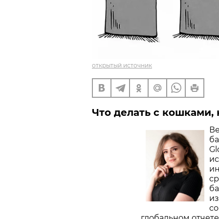
открытый источник
Что делать с кошками,
Ве
ба
Gl
ис
ин
ср
ба
из
со
глобальном отчете