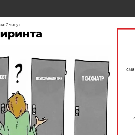
Н
я: 7 минут
биринта
сма