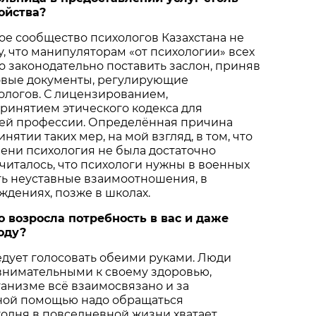
ойства?
е сообщество психологов Казахстана не
у, что манипуляторам «от психологии» всех
 законодательно поставить заслон, приняв
вые документы, регулирующие
ологов. С лицензированием,
принятием этического кодекса для
ей профессии. Определённая причина
ятии таких мер, на мой взгляд, в том, что
ени психология не была достаточно
читалось, что психологи нужны в военных
ить неуставные взаимоотношения, в
дениях, позже в школах.
о возросла потребность в вас и даже
оду?
ледует голосовать обеими руками. Люди
внимательными к своему здоровью,
рганизме всё взаимосвязано и за
ой помощью надо обращаться
одня в повседневной жизни хватает