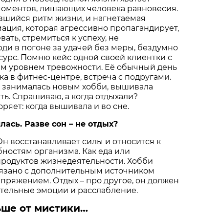
оментов, лишающих человека равновесия.
ившийся ритм жизни, и нагнетаемая
ция, которая агрессивно пропагандирует,
вать, стремиться к успеху, не
ди в погоне за удачей без меры, бездумно
сурс. Помню кейс одной своей клиентки с
им уровнем тревожности. Её обычный день
ка в фитнес-центре, встреча с подругами.
, занималась новым хобби, вышивала
ть. Спрашиваю, а когда отдыхали?
ряет: когда вышивала и во сне.
лась. Разве сон – не отдых?
 Он восстанавливает силы и относится к
ностям организма. Как еда или
продуктов жизнедеятельности. Хобби
вязано с дополнительным источником
напряжением. Отдых – про другое, он должен
тельные эмоции и расслабление.
льше от мистики…