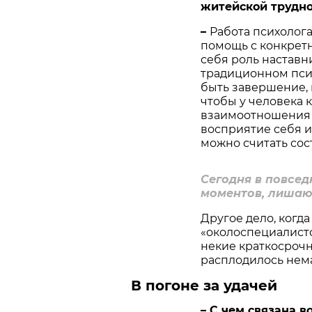
житейской трудно
–
Работа психолог
помощь с конкрет
себя роль наставн
традиционном пси
быть завершение,
чтобы у человека 
взаимоотношения с
восприятие себя и
можно считать со
Сегодня в повсе
моментов, лишаю
Другое дело, когда
«околоспециалисто
некие краткосрочн
расплодилось нем
В погоне за удачей
– С чем связана в