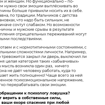
н и женщин. Но функционально – по-
м нужно свои эмоции выплёскивать во
чины больше привыкли носить их в себе.
авна, по традиции. Мальчиков с детства
ановках, что надо быть сильным, не
 иначе сочтут слабаком. Но возможности
ничны и мужские срывы в результате
опления отрицательных переживаний могут
ёлыми последствиями.
ботаем и с нормотипичными состояниями, с
ьными сложностями личности. Например,
 тревожится закрыл ли дверь, выключил ли
 меня целая категория таких «забывчивых»
та мысль возникла один раз, ничего
она не даёт человеку работать, куда-то
шает жить полноценно! Чаще всего за ней
ленное психоэмоциональное напряжение,
гко перерабатывать свои эмоции.
в обращении к психологу ловушка?
т верить в собственные силы,
 ваши якоря спасения при любой