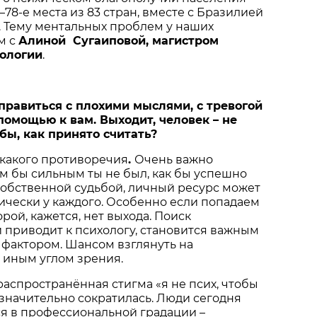
–78-е места из 83 стран, вместе с Бразилией
 Тему ментальных проблем у наших
м с
Алиной Сугаиповой, магистром
ологии
.
справиться с плохими мыслями, с тревогой
помощью к вам. Выходит, человек – не
бы, как принято считать?
икакого противоречия
.
Очень важно
им бы сильным ты не был, как бы успешно
собственной судьбой, личный ресурс может
ически у каждого. Особенно если попадаем
орой, кажется, нет выхода. Поиск
 приводит к психологу, становится важным
актором. Шансом взглянуть на
 иным углом зрения.
 распространённая стигма «я не псих, чтобы
, значительно сократилась. Люди сегодня
я в профессиональной градации –