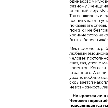
одинаково у мужчи
разному. Женщина
внешний мир. Муж
Так сложилось изд
воспитывают в уст
показывать слёзы,
психики не безгра
хронического нак
быть с более тяж
Мы, психологи, ра
любыми эмоционал
человек постоянно
свет, газ, утюг. У
клиентов. Когда э
страшного. А если 
уехать, вообще ме
скрывается накоп
невозможность ле
– Не кроется ли 
Человек перестаё
подсаживается на