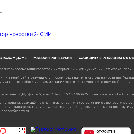
тор новостей 24СМИ
ЕЛЬСКОМ ДОМЕ
МАГАЗИН PDF-ВЕРСИЙ
СООБЩИТЬ В РЕДАКЦИЮ ОБ О
зарегистрировано Министерством информации и коммуникаций Казахстана. Главн
 читателей сайта размещаются после предварительного редактирования. Редакция
сли указанные сообщения и комментарии являются злоупотреблением свободой м
 Тулебаева 38/61, офис 702, этаж 7
. Тел: +7 (727) 339-31-47. E-mail.com: komskz@mail.ru
 материалы, размещённые на интернет-сайте, в соответствии с законодательством
ьности принадлежат ТОО "АиФ-Казахстан", и не подлежат использованию другими 
 правообладателя.