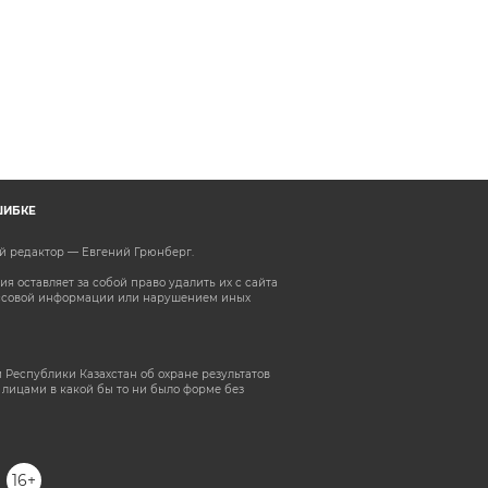
ШИБКЕ
ый редактор — Евгений Грюнберг
.
 оставляет за собой право удалить их с сайта
ассовой информации или нарушением иных
 Республики Казахстан об охране результатов
лицами в какой бы то ни было форме без
16+