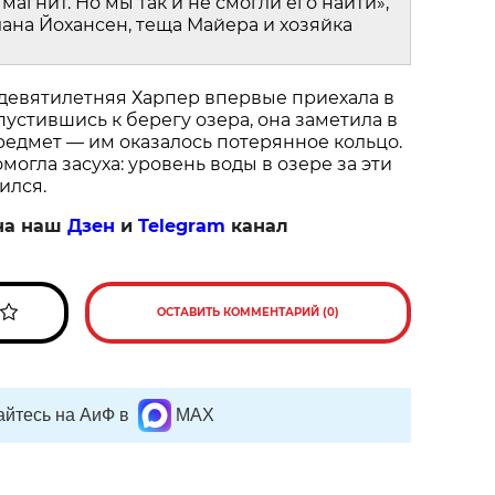
магнит. Но мы так и не смогли его найти»,
ана Йохансен, теща Майера и хозяйка
 девятилетняя Харпер впервые приехала в
пустившись к берегу озера, она заметила в
едмет — им оказалось потерянное кольцо.
огла засуха: уровень воды в озере за эти
ился.
на наш
Дзен
и
Telegram
канал
ОСТАВИТЬ КОММЕНТАРИЙ (0)
йтесь на АиФ в
MAX