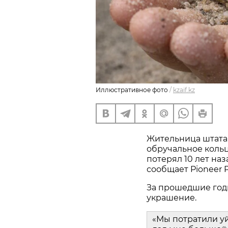
Иллюстративное фото
/
kzaif.kz
Жительница штата
обручальное кольц
потерял 10 лет наз
сообщает Pioneer P
За прошедшие год
украшение.
«Мы потратили у