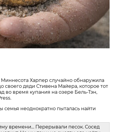
 Миннесота Харпер случайно обнаружила
о своего дяди Стивена Майера, которое тот
ад во время купания на озере Бель-Тэн,
ress.
ы семья неоднократно пыталась найти
йму времени… Перерывали песок. Сосед