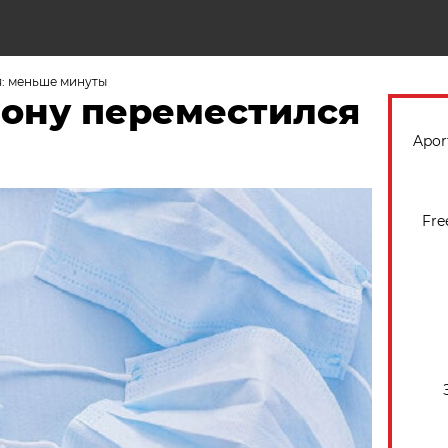
Н
: меньше минуты
зону переместился
Apor
Fre