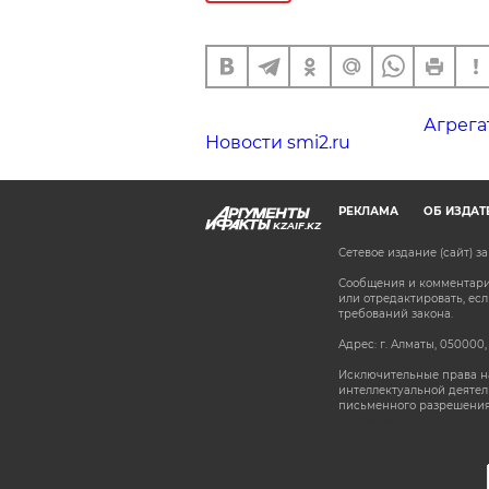
Агрега
Новости smi2.ru
РЕКЛАМА
ОБ ИЗДАТ
KZAIF.KZ
Сетевое издание (сайт) 
Сообщения и комментарии
или отредактировать, е
требований закона.
Адрес: г. Алматы, 050000,
Исключительные права на
интеллектуальной деятел
письменного разрешения
stat@aif.ru