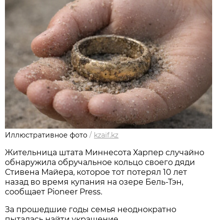
Иллюстративное фото
/
kzaif.kz
Жительница штата Миннесота Харпер случайно
обнаружила обручальное кольцо своего дяди
Стивена Майера, которое тот потерял 10 лет
назад во время купания на озере Бель-Тэн,
сообщает Pioneer Press.
За прошедшие годы семья неоднократно
пыталась найти украшение.