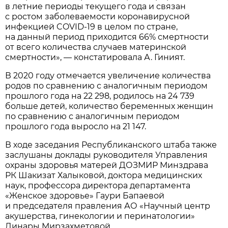
в летние периоды текущего года и связан
с ростом заболеваемости коронавирусной
инфекцией COVID-19 в целом по стране,
на данный период приходится 66% смертности
от всего количества случаев материнской
смертности», — констатировала А. Гиният.
В 2020 году отмечается увеличение количества
родов по сравнению с аналогичным периодом
прошлого года на 22 298, родилось на 24 739
больше детей, количество беременных женщин
по сравнению с аналогичным периодом
прошлого года выросло на 21 147.
В ходе заседания Республиканского штаба также
заслушаны доклады руководителя Управления
охраны здоровья матерей ДОЗМИР Минздрава
РК Шакизат Халыковой, доктора медицинских
наук, профессора директора департамента
«Женское здоровье» Гаури Бапаевой
и председателя правления АО «Научный центр
акушерства, гинекологии и перинатологии»
Динары Мирзахметовой.