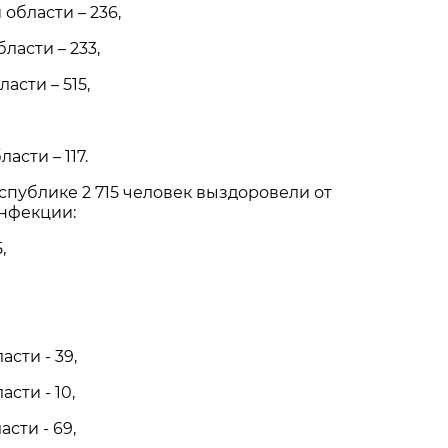
области – 236,
ласти – 233,
асти – 515,
асти – 117.
еспублике 2 715 человек выздоровели от
нфекции:
,
сти - 39,
сти - 10,
сти - 69,