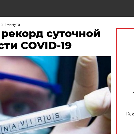
Н
: 1 минута
 рекорд суточной
сти COVID-19
Как