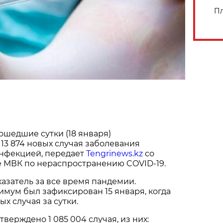
Пл
рошедшие сутки (18 января)
13 874 новых случая заболевания
нфекцией, передает
Tengrinews.kz
со
е МВК по нераспространению COVID-19.
азатель за все время пандемии.
мум был зафиксирован 15 января, когда
ых случая за сутки.
тверждено 1 085 004 случая, из них: