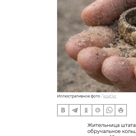
Иллюстративное фото
/
kzaif.kz
Жительница штата
обручальное кольц