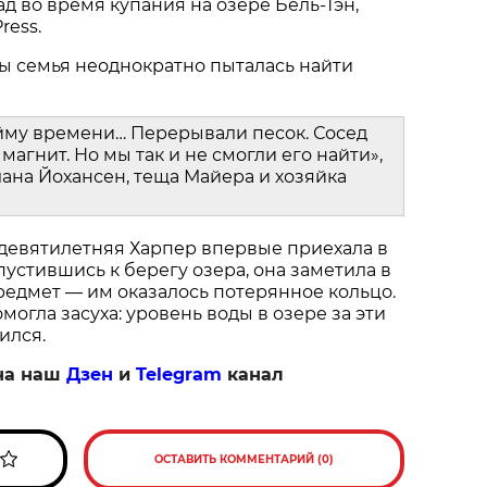
ад во время купания на озере Бель-Тэн,
ress.
ы семья неоднократно пыталась найти
йму времени… Перерывали песок. Сосед
магнит. Но мы так и не смогли его найти»,
ана Йохансен, теща Майера и хозяйка
 девятилетняя Харпер впервые приехала в
пустившись к берегу озера, она заметила в
едмет — им оказалось потерянное кольцо.
огла засуха: уровень воды в озере за эти
ился.
на наш
Дзен
и
Telegram
канал
ОСТАВИТЬ КОММЕНТАРИЙ (0)