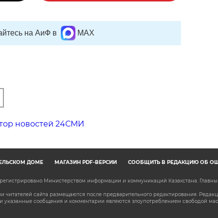
йтесь на АиФ в
MAX
тор новостей 24СМИ
ЕЛЬСКОМ ДОМЕ
МАГАЗИН PDF-ВЕРСИЙ
СООБЩИТЬ В РЕДАКЦИЮ ОБ О
зарегистрировано Министерством информации и коммуникаций Казахстана. Главн
 читателей сайта размещаются после предварительного редактирования. Редакция
сли указанные сообщения и комментарии являются злоупотреблением свободой м