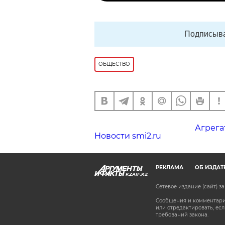
Подписыва
ОБЩЕСТВО
Агрега
Новости smi2.ru
РЕКЛАМА
ОБ ИЗДАТ
KZAIF.KZ
Сетевое издание (сайт) 
Сообщения и комментарии
или отредактировать, е
требований закона.