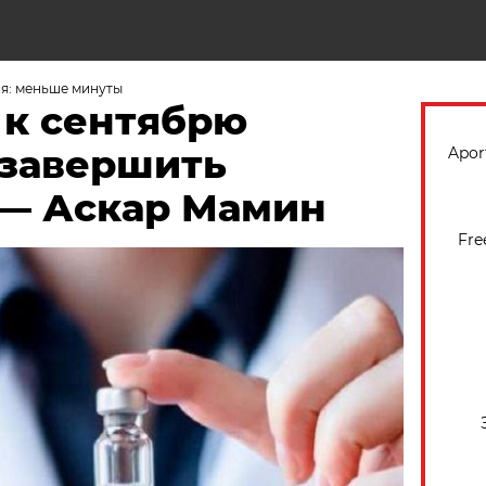
Н
я: меньше минуты
 к сентябрю
 завершить
Apor
— Аскар Мамин
Fre