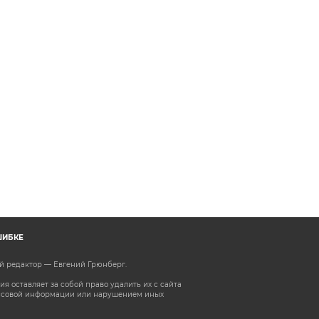
ШИБКЕ
ый редактор — Евгений Грюнберг
.
 оставляет за собой право удалить их с сайта
ассовой информации или нарушением иных