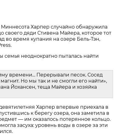
 Миннесота Харпер случайно обнаружила
о своего дяди Стивена Майера, которое тот
ад во время купания на озере Бель-Тэн,
ress.
ы семья неоднократно пыталась найти
йму времени… Перерывали песок. Сосед
магнит. Но мы так и не смогли его найти»,
ана Йохансен, теща Майера и хозяйка
 девятилетняя Харпер впервые приехала в
пустившись к берегу озера, она заметила в
едмет — им оказалось потерянное кольцо.
огла засуха: уровень воды в озере за эти
ился.