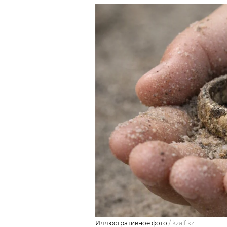
Иллюстративное фото
/
kzaif.kz