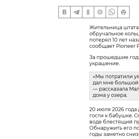
Жительница штата
обручальное кольц
потерял 10 лет наз
сообщает Pioneer P
За прошедшие год
украшение.
«Мы потратили у
дал мне большой 
— рассказала Мал
дома у озера.
20 июля 2026 года
гости к бабушке. С
воде блестящий пр
Обнаружить его пом
годы заметно сниз