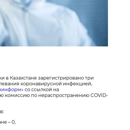
и в Казахстане зарегистрировано три
олевания коронавирусной инфекцией,
зинформ»
со ссылкой на
ю комиссию по нераспространению COVID-
в:
не – 0,