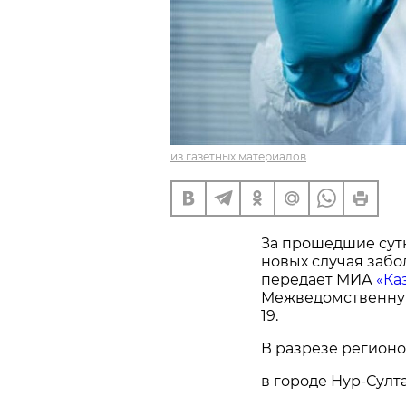
из газетных материалов
За прошедшие сутк
новых случая заб
передает МИА
«Ка
Межведомственну
19.
В разрезе регионо
в городе Нур-Султа