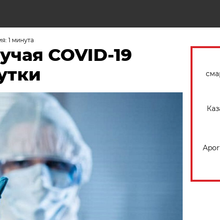
Н
я: 1 минута
учая COVID-19
утки
сма
Каз
Apor