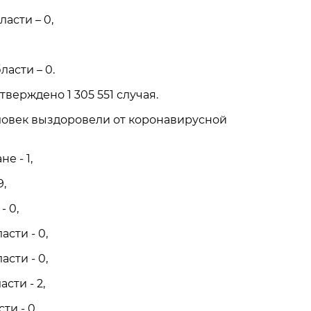
асти – 0,
ласти – 0.
тверждено 1 305 551 случая.
еловек выздоровели от коронавирусной
е - 1,
9,
- 0,
сти - 0,
сти - 0,
сти - 2,
ти - 0,