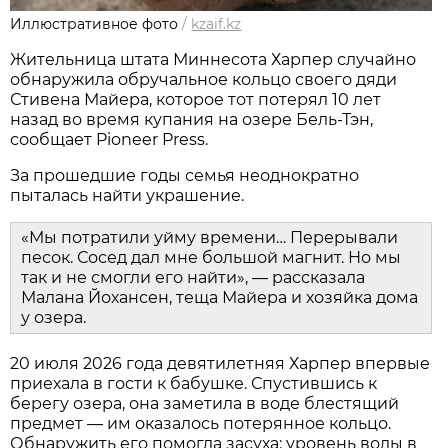
Иллюстративное фото
/
kzaif.kz
Жительница штата Миннесота Харпер случайно
обнаружила обручальное кольцо своего дяди
Стивена Майера, которое тот потерял 10 лет
назад во время купания на озере Бель-Тэн,
сообщает Pioneer Press.
За прошедшие годы семья неоднократно
пыталась найти украшение.
«Мы потратили уйму времени… Перерывали
песок. Сосед дал мне большой магнит. Но мы
так и не смогли его найти», — рассказала
Малана Йохансен, теща Майера и хозяйка дома
у озера.
20 июля 2026 года девятилетняя Харпер впервые
приехала в гости к бабушке. Спустившись к
берегу озера, она заметила в воде блестящий
предмет — им оказалось потерянное кольцо.
Обнаружить его помогла засуха: уровень воды в