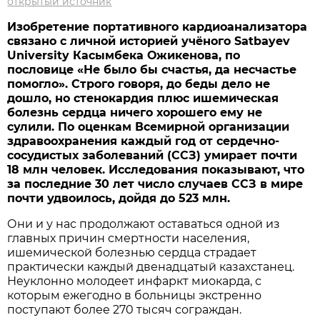
открытый источник
Изобретение портативного кардиоанализатора
связано с личной историей учёного Satbayev
University Касымбека Ожикенова, по
пословице «Не было бы счастья, да несчастье
помогло». Строго говоря, до беды дело не
дошло, но стенокардия плюс ишемическая
болезнь сердца ничего хорошего ему не
сулили. По оценкам Всемирной организации
здравоохранения каждый год от сердечно-
сосудистых заболеваний (ССЗ) умирает почти
18 млн человек. Исследования показывают, что
за последние 30 лет число случаев ССЗ в мире
почти удвоилось, дойдя до 523 млн.
Они и у нас продолжают оставаться одной из
главных причин смертности населения,
ишемической болезнью сердца страдает
практически каждый двенадцатый казахстанец.
Неуклонно молодеет инфаркт миокарда, с
которым ежегодно в больницы экстренно
поступают более 270 тысяч сограждан.