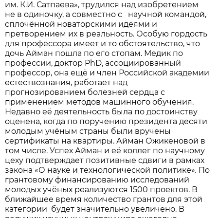
им. К.И. Сатпаева», трудился над изобретением
не в одиночку, а совместно с научной командой,
сплочённой новаторскими идеями и
претворением их в реальность. Особую гордость
для профессора имеет и то обстоятельство, что
дочь Айман пошла по его стопам. Медик по
профессии, доктор PhD, ассоциированный
профессор, она ещё и член Российской академии
естествознания, работает над
прогнозированием болезней сердца с
применением методов машинного обучения.
Недавно её деятельность была по достоинству
оценена, когда по поручению президента десяти
молодым учёным страны были вручены
сертификаты на квартиры. Айман Ожикеновой в
том числе. Успех Айман и её коллег по научному
цеху подтверждает позитивные сдвиги в рамках
закона «О науке и технологической политике»
.
По
грантовому финансированию исследований
молодых учёных реализуются 1500 проектов. В
ближайшее время количество грантов для этой
категории будет значительно увеличено. В