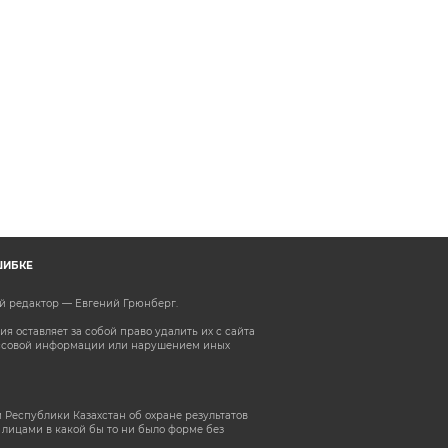
ШИБКЕ
ый редактор — Евгений Грюнберг
.
 оставляет за собой право удалить их с сайта
ассовой информации или нарушением иных
 Республики Казахстан об охране результатов
лицами в какой бы то ни было форме без