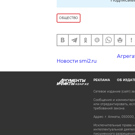
ОБЩЕСТВО
Агрега
Новости smi2.ru
РЕКЛАМА
ОБ ИЗДАТ
KZAIF.KZ
Сетевое издание (сайт) 
Сообщения и комментарии
или отредактировать, е
требований закона.
Адрес: г. Алматы, 050000,
Исключительные права на
интеллектуальной деятел
письменного разрешения