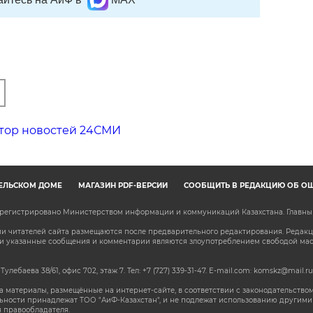
тор новостей 24СМИ
ЕЛЬСКОМ ДОМЕ
МАГАЗИН PDF-ВЕРСИЙ
СООБЩИТЬ В РЕДАКЦИЮ ОБ О
зарегистрировано Министерством информации и коммуникаций Казахстана. Главн
 читателей сайта размещаются после предварительного редактирования. Редакция
сли указанные сообщения и комментарии являются злоупотреблением свободой м
 Тулебаева 38/61, офис 702, этаж 7
. Тел: +7 (727) 339-31-47. E-mail.com: komskz@mail.ru
 материалы, размещённые на интернет-сайте, в соответствии с законодательством
ьности принадлежат ТОО "АиФ-Казахстан", и не подлежат использованию другими 
 правообладателя.