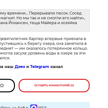
йму времени… Перерывали песок. Сосед
магнит. Но мы так и не смогли его найти»,
ана Йохансен, теща Майера и хозяйка
 девятилетняя Харпер впервые приехала в
пустившись к берегу озера, она заметила в
едмет — им оказалось потерянное кольцо.
огла засуха: уровень воды в озере за эти
ился.
на наш
Дзен
и
Telegram
канал
ОСТАВИТЬ КОММЕНТАРИЙ (0)
йтесь на АиФ в
MAX