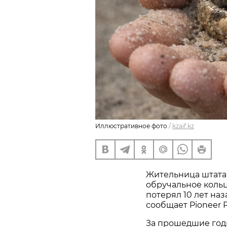
Иллюстративное фото
/
kzaif.kz
Жительница штата
обручальное кольц
потерял 10 лет наз
сообщает Pioneer P
За прошедшие год