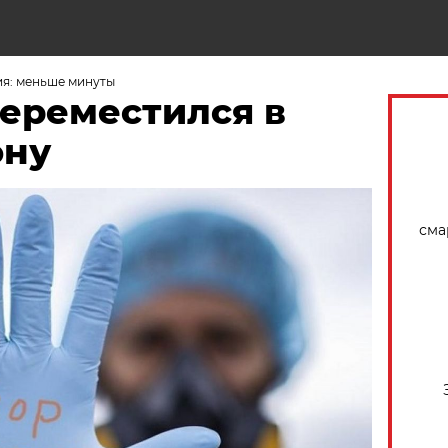
Н
ия: меньше минуты
переместился в
ону
сма