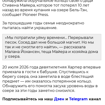
обнаружила обручальное кольцо своего дяди
Стивена Майера, которое тот потерял 10 лет
назад во время купания на озере Бель-Тэн,
сообщает Pioneer Press.
За прошедшие годы семья неоднократно
пыталась найти украшение.
«Мы потратили уйму времени… Перерывали
песок. Сосед дал мне большой магнит. Но мы
так и не смогли его найти», — рассказала
Малана Йохансен, теща Майера и хозяйка дома
у озера.
20 июля 2026 года девятилетняя Харпер впервые
приехала в гости к бабушке. Спустившись к
берегу озера, она заметила в воде блестящий
предмет — им оказалось потерянное кольцо.
Обнаружить его помогла засуха: уровень воды в
озере за эти годы заметно снизился.
Подписывайтесь на наш
Дзен
и
Telegram
канал