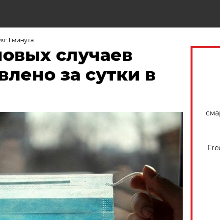
Н
я: 1 минута
новых случаев
влено за сутки в
сма
Fre