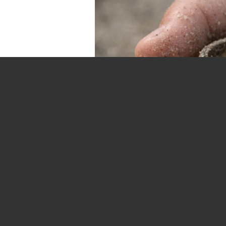
Иллюстративное фото
/
kzaif.kz