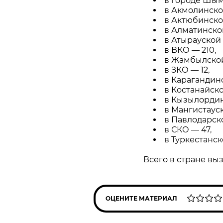
в городе Шым
в Акмолинской
в Актюбинско
в Алматинской
в Атырауской 
в ВКО — 210,
в Жамбылской
в ЗКО — 12,
в Карагандинс
в Костанайско
в Кызылординс
в Мангистауск
в Павлодарско
в СКО — 47,
в Туркестанск
Всего в стране выз
ОЦЕНИТЕ МАТЕРИАЛ