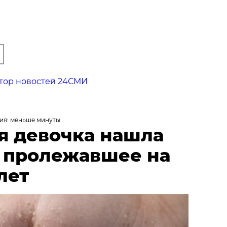
тор новостей 24СМИ
ия: меньше минуты
я девочка нашла
, пролежавшее на
лет