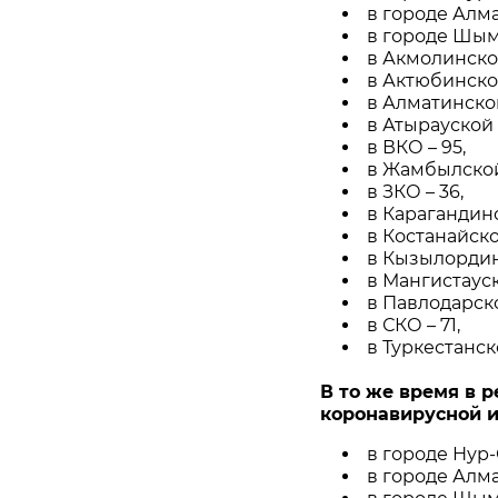
в городе Алма
в городе Шымк
в Акмолинской
в Актюбинской
в Алматинской
в Атырауской 
в ВКО – 95,
в Жамбылской 
в ЗКО – 36,
в Карагандинс
в Костанайско
в Кызылординс
в Мангистауск
в Павлодарско
в СКО – 71,
в Туркестанск
В то же время в 
коронавирусной 
в городе Нур-
в городе Алма