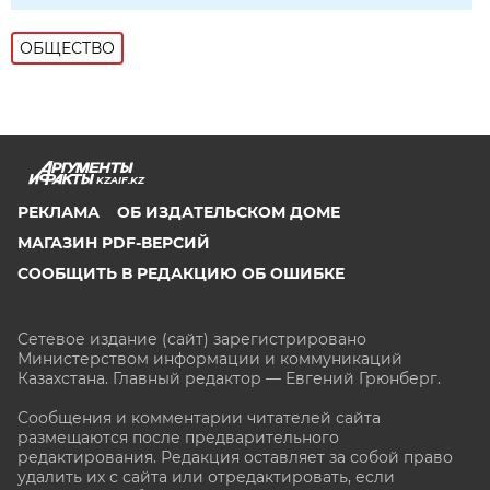
ОБЩЕСТВО
KZAIF.KZ
РЕКЛАМА
ОБ ИЗДАТЕЛЬСКОМ ДОМЕ
МАГАЗИН PDF-ВЕРСИЙ
СООБЩИТЬ В РЕДАКЦИЮ ОБ ОШИБКЕ
Сетевое издание (сайт) зарегистрировано
Министерством информации и коммуникаций
Казахстана. Главный редактор — Евгений Грюнберг
.
Сообщения и комментарии читателей сайта
размещаются после предварительного
редактирования. Редакция оставляет за собой право
удалить их с сайта или отредактировать, если