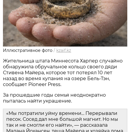
Иллюстративное фото
/
kzaif.kz
Жительница штата Миннесота Харпер случайно
обнаружила обручальное кольцо своего дяди
Стивена Майера, которое тот потерял 10 лет
назад во время купания на озере Бель-Тэн,
сообщает Pioneer Press.
За прошедшие годы семья неоднократно
пыталась найти украшение.
«Мы потратили уйму времени… Перерывали
песок. Сосед дал мне большой магнит. Но мы
так и не смогли его найти», — рассказала
Малана Йохансен, теща Майера и хозяйка дома