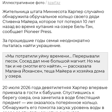
Иллюстративное фото
/
kzaif.kz
Жительница штата Миннесота Харпер случайно
обнаружила обручальное кольцо своего дяди
Стивена Майера, которое тот потерял 10 лет
назад во время купания на озере Бель-Тэн,
сообщает Pioneer Press.
За прошедшие годы семья неоднократно
пыталась найти украшение.
«Мы потратили уйму времени… Перерывали
песок. Сосед дал мне большой магнит. Но мы
так и не смогли его найти», — рассказала
Малана Йохансен, теща Майера и хозяйка дома
у озера.
20 июля 2026 года девятилетняя Харпер впервые
приехала в гости к бабушке. Спустившись к
берегу озера, она заметила в воде блестящий
предмет — им оказалось потерянное кольцо.
Обнаружить его помогла засуха: уровень воды в