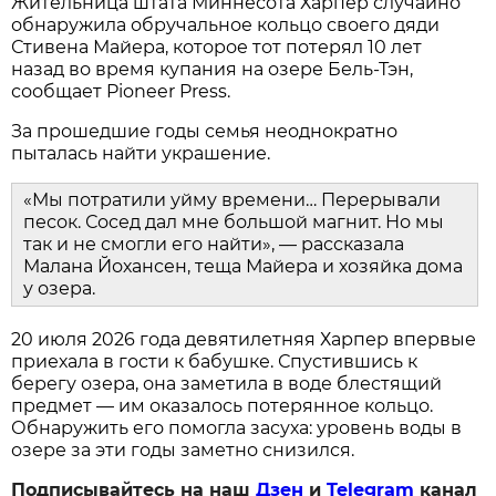
Жительница штата Миннесота Харпер случайно
обнаружила обручальное кольцо своего дяди
Стивена Майера, которое тот потерял 10 лет
назад во время купания на озере Бель-Тэн,
сообщает Pioneer Press.
За прошедшие годы семья неоднократно
пыталась найти украшение.
«Мы потратили уйму времени… Перерывали
песок. Сосед дал мне большой магнит. Но мы
так и не смогли его найти», — рассказала
Малана Йохансен, теща Майера и хозяйка дома
у озера.
20 июля 2026 года девятилетняя Харпер впервые
приехала в гости к бабушке. Спустившись к
берегу озера, она заметила в воде блестящий
предмет — им оказалось потерянное кольцо.
Обнаружить его помогла засуха: уровень воды в
озере за эти годы заметно снизился.
Подписывайтесь на наш
Дзен
и
Telegram
канал